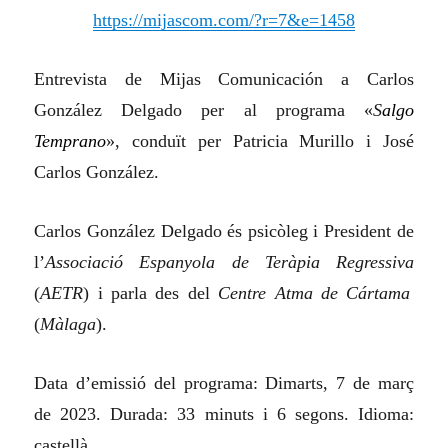
https://mijascom.com/?r=7&e=1458
Entrevista de Mijas Comunicación a Carlos
González Delgado per al programa «
S
algo
Temprano
», conduït per Patricia Murillo i José
Carlos González.
Carlos González Delgado és psicòleg i President de
l’
Associació Espanyola de Teràpia Regressiva
(
AETR
)
i parla des del
Centre Atma de Cártama
(
Màlaga
).
Data d’emissió del programa: Dimarts, 7 de març
de 2023. Durada: 33 minuts i 6 segons. Idioma:
castellà.