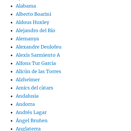
Alabama
Alberto Boarini
Aldous Huxley
Alejandro del Río
Alemanya
Alexandre Deulofeu
Alexis Sarmiento A
Alfons Tur Garcia
Alicún de las Torres
Alzheimer
Amics del càtars
Andalusia
Andorra
Andrés Lagar
Ángel Bruñen
Anglaterra