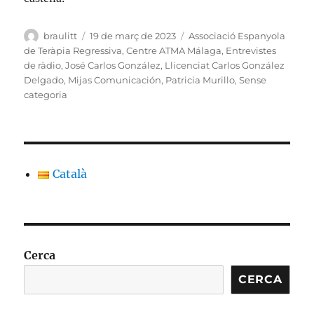
Autor
Publicat
Categories
braulitt
19 de març de 2023
Associació Espanyola
el
de Teràpia Regressiva
,
Centre ATMA Málaga
,
Entrevistes
de ràdio
,
José Carlos González
,
Llicenciat Carlos González
Delgado
,
Mijas Comunicación
,
Patricia Murillo
,
Sense
categoria
Català
Cerca
CERCA