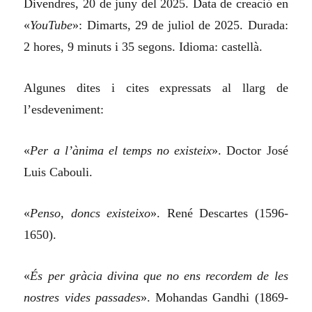
Divendres, 20 de juny del 2025. Data de creació en
«
YouTube
»: Dimarts, 29 de juliol de 2025. Durada:
2 hores, 9 minuts i 35 segons. Idioma: castellà.
Algunes dites i cites expressats al llarg de
l’esdeveniment:
«
Per a l’ànima el temps no existeix
». Doctor José
Luis Cabouli.
«
Penso, doncs existeixo
». René Descartes (1596-
1650).
«
És per gràcia divina que no ens recordem de les
nostres vides passades
». Mohandas Gandhi (1869-