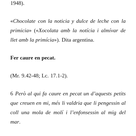
1948).
«
Chocolate con la noticia y dulce de leche con la
primicia
» (
«
Xocolata amb la notícia i almívar de
llet amb la primícia
»). Dita argentina.
Fer caure en pecat.
(Mr. 9.42-48; Lc. 17.1-2).
6
Però al qui fa caure en pecat un d’aquests petits
que creuen en mi, més li valdria que li pengessin al
coll una mola de molí i l’enfonsessin al mig del
mar
.