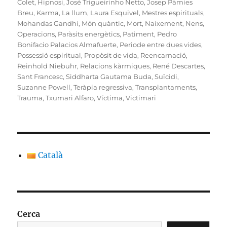
Colet
,
Hipnosi
,
José Trigueirinho Netto
,
Josep Pàmies
Breu
,
Karma
,
La llum
,
Laura Esquivel
,
Mestres espirituals
,
Mohandas Gandhi
,
Món quàntic
,
Mort
,
Naixement
,
Nens
,
Operacions
,
Paràsits energètics
,
Patiment
,
Pedro
Bonifacio Palacios Almafuerte
,
Periode entre dues vides
,
Possessió espiritual
,
Propòsit de vida
,
Reencarnació
,
Reinhold Niebuhr
,
Relacions kàrmiques
,
René Descartes
,
Sant Francesc
,
Siddharta Gautama Buda
,
Suïcidi
,
Suzanne Powell
,
Teràpia regressiva
,
Transplantaments
,
Trauma
,
Txumari Alfaro
,
Víctima
,
Victimari
Català
Cerca