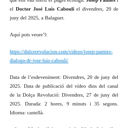
que ens van oferir el pagès ecològic
Josep Pàmies
i
el
Doctor José Luis Cabouli
el divendres, 20 de
juny del 2025, a Balaguer.
Aquí pots veure’l:
https://dulcerevolucion.com/videos/josep-pamies-
dialoga-dr-jose-luis-cabouli/
Data de l’esdeveniment: Divendres, 20 de juny del
2025. Data de publicació del vídeo dins del canal
de la Dolça Revolució: Divendres, 27 de juny del
2025. Durada: 2 hores, 9 minuts i 35 segons.
Idioma: castellà.