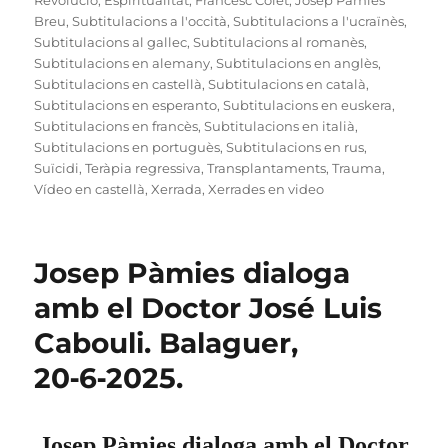
Revolució
,
Espiritualitat
,
Francesc Colet
,
Josep Pàmies
Breu
,
Subtitulacions a l'occità
,
Subtitulacions a l'ucraïnès
,
Subtitulacions al gallec
,
Subtitulacions al romanès
,
Subtitulacions en alemany
,
Subtitulacions en anglès
,
Subtitulacions en castellà
,
Subtitulacions en català
,
Subtitulacions en esperanto
,
Subtitulacions en euskera
,
Subtitulacions en francès
,
Subtitulacions en italià
,
Subtitulacions en portuguès
,
Subtitulacions en rus
,
Suïcidi
,
Teràpia regressiva
,
Transplantaments
,
Trauma
,
Vídeo en castellà
,
Xerrada
,
Xerrades en video
Josep Pàmies dialoga
amb el Doctor José Luis
Cabouli. Balaguer,
20‑6‑2025.
Josep Pàmies dialoga amb el Doctor