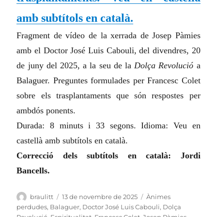
amb subtítols en català.
Fragment de vídeo de la xerrada de Josep Pàmies
amb el Doctor José Luis Cabouli, del divendres, 20
de juny del 2025, a la seu de la
Dolça Revolució
a
Balaguer. Preguntes formulades per Francesc Colet
sobre els trasplantaments que són respostes per
ambdós ponents.
Durada: 8 minuts i 33 segons. Idioma: Veu en
castellà amb subtítols en català.
Correcció dels subtítols en català: Jordi
Bancells.
Autor
Publicat
Categories
braulitt
13 de novembre de 2025
Ànimes
el
perdudes
,
Balaguer
,
Doctor José Luis Cabouli
,
Dolça