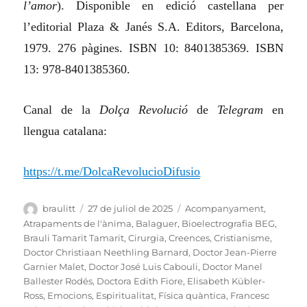
l’amor
). Disponible en edició castellana per
l’editorial Plaza & Janés S.A. Editors, Barcelona,
1979. 276 pàgines. ISBN 10: 8401385369. ISBN
13: 978-8401385360.
Canal de la
Dolça Revolució
de
Telegram
en
llengua catalana
:
https://t.me/DolcaRevolucioDifusio
Autor
Publicat
Categories
braulitt
27 de juliol de 2025
Acompanyament
,
el
Atrapaments de l'ànima
,
Balaguer
,
Bioelectrografia BEG
,
Brauli Tamarit Tamarit
,
Cirurgia
,
Creences
,
Cristianisme
,
Doctor Christiaan Neethling Barnard
,
Doctor Jean-Pierre
Garnier Malet
,
Doctor José Luis Cabouli
,
Doctor Manel
Ballester Rodés
,
Doctora Edith Fiore
,
Elisabeth Kübler-
Ross
,
Emocions
,
Espiritualitat
,
Física quàntica
,
Francesc