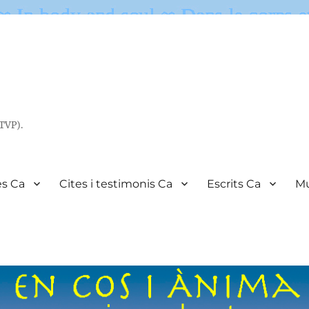
(TVP).
es Ca
Cites i testimonis Ca
Escrits Ca
Mu