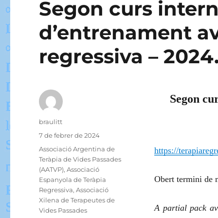
Segon curs inter
d’entrenament av
regressiva – 2024
Segon cur
Autor
braulitt
Publicat
7 de febrer de 2024
el
Categories
Associació Argentina de
https://terapiareg
Teràpia de Vides Passades
(AATVP)
,
Associació
Obert termini de 
Espanyola de Teràpia
Regressiva
,
Associació
Xilena de Terapeutes de
A partial pack av
Vides Passades