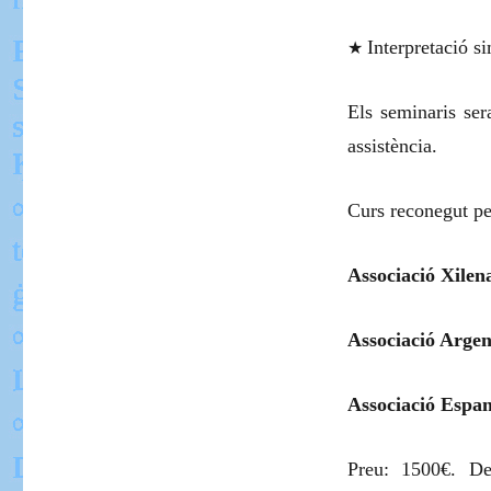
★
Interpretació si
Els seminaris se
assistència.
Curs reconegut pe
Associació Xile
Associació Argen
Associació Espa
Preu: 1500€. D