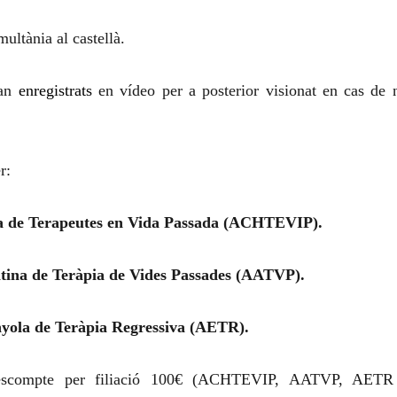
multània al castellà.
ran
enregistrats
en vídeo per a posterior visionat en cas de 
r:
na de Terapeutes en Vida Passada (ACHTEVIP).
tina de Teràpia de Vides Passades (AATVP).
nyola de Teràpia Regressiva (AETR).
escompte per filiació 100€ (ACHTEVIP, AATVP, AETR