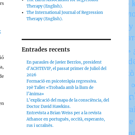
rs
Therapy (English).
The International Journal of Regression
Therapy (English).
-
Entrades recents
ió
En paraules de Javier Berríos, president
a,
d’ACHTEVIP, el passat primer de Juliol del
2026
de
Formació en psicoteràpia regressiva.
19è Taller «Trobada amb la llum de
l’ànima»
L’explicació del mapa de la consciència, del
en
Doctor David Hawkins.
Entrevista a Brian Weiss per a la revista
Athanor en portuguès, occità, esperanto,
rus i ucraïnès.