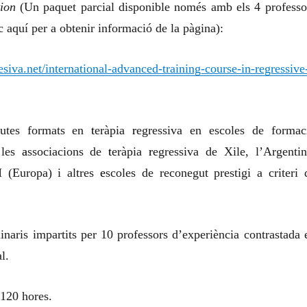
ion
(Un paquet parcial disponible només amb els 4 professo
c aquí per a obtenir informació de la pàgina):
resiva.net/international-advanced-training-course-in-regressive
eutes formats en
t
eràpia
r
egressiva en escoles de formac
 les
a
ssociacions de
t
eràpia
r
egressiva de Xile, l’Argentin
(Europa) i altres
e
scoles de reconegut prestigi a criteri 
naris impartits per 10 professors d’experiència contrastada 
l.
 120 hores.