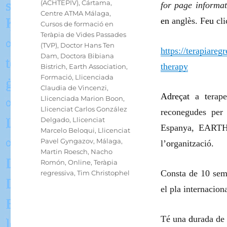
(ACHTEPIV)
,
Cártama
,
for page informat
Centre ATMA Málaga
,
en
anglès. F
eu
cli
Cursos de formació en
Teràpia de Vides Passades
(TVP)
,
Doctor Hans Ten
https://terapiareg
Dam
,
Doctora Bibiana
therapy
Bistrich
,
Earth Association
,
Formació
,
Llicenciada
Claudia de Vincenzi
,
Adreçat
a
t
erap
Llicenciada Marion Boon
,
Llicenciat Carlos González
reconegudes per
Delgado
,
Llicenciat
Espanya, EARTH 
Marcelo Beloqui
,
Llicenciat
Pavel Gyngazov
,
Málaga
,
l’
o
rganització.
Martin Roesch
,
Nacho
Romón
,
Online
,
Teràpia
Consta de 10 semi
regressiva
,
Tim Christophel
el pla internaciona
Té una
d
urada de