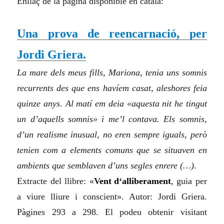
Enllaç de la pàgina disponible en català:
Una prova de reencarnació, per
Jordi Griera.
La mare dels meus fills, Mariona, tenia uns somnis
recurrents des que ens havíem casat, aleshores feia
quinze anys. Al matí em deia «aquesta nit he tingut
un d’aquells somnis» i me’l contava. Els somnis,
d’un realisme inusual, no eren sempre iguals, però
tenien com a elements comuns que se situaven en
ambients que semblaven d’uns segles enrere (…)
.
Extracte del llibre: «
V
ent
d
‘
alliberament
, guia per
a viure lliure i conscient». Autor: Jordi Griera.
P
à
gines 293 a 298. El podeu obtenir visitant