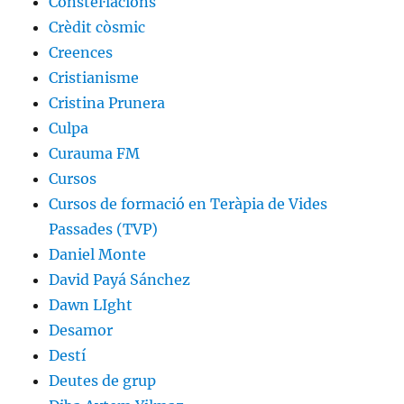
Constel·lacions
Crèdit còsmic
Creences
Cristianisme
Cristina Prunera
Culpa
Curauma FM
Cursos
Cursos de formació en Teràpia de Vides
Passades (TVP)
Daniel Monte
David Payá Sánchez
Dawn LIght
Desamor
Destí
Deutes de grup