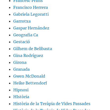
Francesc Prims
Francisco Herrera
Gabriela Legoratti
Garrotxa
Gaspar Hernández
Geografia Ca
Gestació
Gilhem de Belibasta
Gina Rodríguez
Girona
Granada
Gwen McDonald
Heike Bettendorf
Hipnosi
HIstòria
Història de la Teràpia de Vides Passades