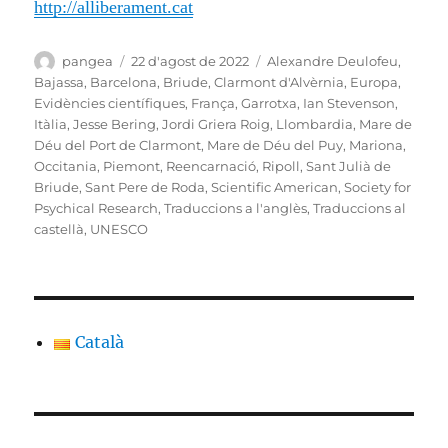
http://alliberament.cat
Autor
Publicat
Categories
pangea
22 d'agost de 2022
Alexandre Deulofeu
,
el
Bajassa
,
Barcelona
,
Briude
,
Clarmont d'Alvèrnia
,
Europa
,
Evidències científiques
,
França
,
Garrotxa
,
Ian Stevenson
,
Itàlia
,
Jesse Bering
,
Jordi Griera Roig
,
Llombardia
,
Mare de
Déu del Port de Clarmont
,
Mare de Déu del Puy
,
Mariona
,
Occitania
,
Piemont
,
Reencarnació
,
Ripoll
,
Sant Julià de
Briude
,
Sant Pere de Roda
,
Scientific American
,
Society for
Psychical Research
,
Traduccions a l'anglès
,
Traduccions al
castellà
,
UNESCO
Català