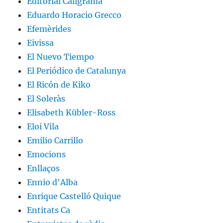
Editorial Caligrama
Eduardo Horacio Grecco
Efemèrides
Eivissa
El Nuevo Tiempo
El Periódico de Catalunya
El Ricón de Kiko
El Soleràs
Elisabeth Kübler-Ross
Eloi Vila
Emilio Carrillo
Emocions
Enllaços
Ennio d'Alba
Enrique Castelló Quique
Entitats Ca