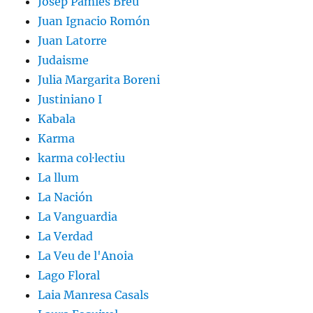
Josep Pàmies Breu
Juan Ignacio Romón
Juan Latorre
Judaisme
Julia Margarita Boreni
Justiniano I
Kabala
Karma
karma col·lectiu
La llum
La Nación
La Vanguardia
La Verdad
La Veu de l'Anoia
Lago Floral
Laia Manresa Casals