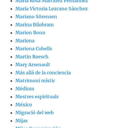
María Rosa Martínez Fernández
María Victoria Lezcano Sánchez
Mariano Sörensen
Marina Bilobram
Marion Bonn
Mariona
Mariona Cubells
Martin Roesch
Mary Arsenault
Más allá de la conciencia
Matrimoni místic
Mèdium
Mestres espirituals
México
Migració del web
Mijas