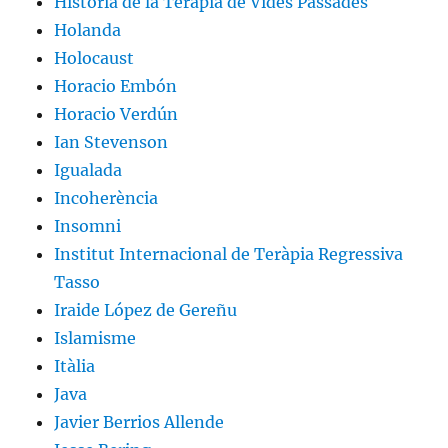
Història de la Teràpia de Vides Passades
Holanda
Holocaust
Horacio Embón
Horacio Verdún
Ian Stevenson
Igualada
Incoherència
Insomni
Institut Internacional de Teràpia Regressiva
Tasso
Iraide López de Gereñu
Islamisme
Itàlia
Java
Javier Berrios Allende