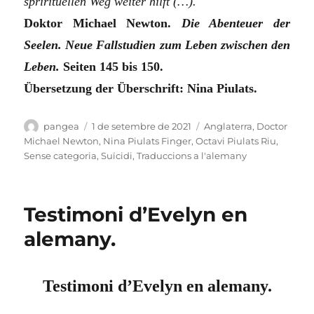
sprirituellen Weg weiter hilft (…).
Doktor Michael Newton.
Die Abenteuer der
Seelen. Neue Fallstudien zum Leben zwischen den
Leben.
Seiten 145 bis 150.
Übersetzung der Überschrift: Nina Piulats.
Autor
Publicat
Categories
pangea
1 de setembre de 2021
Anglaterra
,
Doctor
el
Michael Newton
,
Nina Piulats Finger
,
Octavi Piulats Riu
,
Sense categoria
,
Suïcidi
,
Traduccions a l'alemany
Testimoni d’Evelyn en
alemany.
Testimoni d’Evelyn en alemany.