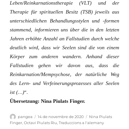
Leben/Reinkarnationstherapie (VLT) und der
Therapie für spirituellen Besitz (TSB) jeweils aus
unterschiedlichen Behandlungsstylen und -formen
stammend, informieren uns über die in den letzten
Jahren erhöhte Anzahl an Fallstudien durch welche
deutlich wird, dass wir Seelen sind die von einem
Körper zum anderen wandern. Anhand dieser
Fallstudien gehen wir davon aus, dass die
Reinkarnation/Mempsychose, der natürliche Weg
des Lern- und Verfeinerungsprozesses aller Seelen
ist (…)
“.
Übersetzung: Nina Piulats Finger.
Autor
Publicat
Categories
pangea
14 de novembre de 2020
Nina Piulats
el
Finger
,
Octavi Piulats Riu
,
Traduccions a l'alemany