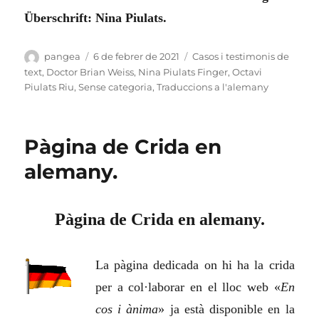
Überschrift: Nina Piulats.
Autor
Publicat
Categories
pangea
6 de febrer de 2021
Casos i testimonis de
el
text
,
Doctor Brian Weiss
,
Nina Piulats Finger
,
Octavi
Piulats Riu
,
Sense categoria
,
Traduccions a l'alemany
Pàgina de Crida en
alemany.
Pàgina de Crida en alemany.
La pàgina dedicada on hi ha la crida
per a col·laborar en el lloc web «
En
cos i ànima
» ja està disponible en la