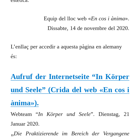
Equip del lloc web «
En cos i ànima
».
Dissabte, 14 de novembre del 2020.
L’enllaç per accedir a aquesta pàgina en alemany
és:
Aufruf der Internetseite “In Körper
und Seele” (
Crida del web «En cos i
ànima»).
Webteam “
In Körper und Seele
”. Dienstag, 21
Januar 2020.
„
Die Praktizierende im Bereich der Vergangene