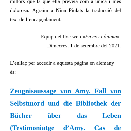
millors que la que ella preveia com a única i més
dolorosa. Agraïm a Nina Piulats la traducció del
text de l’encapçalament.
Equip del lloc web «
En cos i ànima
».
Di
mecres
,
1
de
setembre
del 202
1
.
L’enllaç per accedir a aquesta pàgina en alemany
és:
Zeugnisaussage von Amy. Fall von
Selbstmord und die Bibliothek der
Bücher über das Leben
(
Testimoniatge d’Amy. Cas de