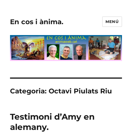
En cos i ànima.
MENÚ
Categoria:
Octavi Piulats Riu
Testimoni d’Amy en
alemany.