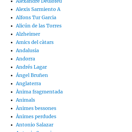
Alexandre Deulofeu
Alexis Sarmiento A
Alfons Tur Garcia
Alicún de las Torres
Alzheimer
Amics del càtars
Andalusia
Andorra
Andrés Lagar
Ángel Bruñen
Anglaterra
Ànima fragmentada
Animals
Ànimes bessones
Ànimes perdudes
Antonio Salazar