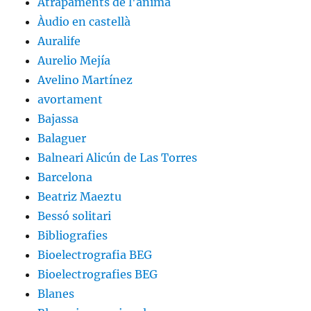
Atrapaments de l'ànima
Àudio en castellà
Auralife
Aurelio Mejía
Avelino Martínez
avortament
Bajassa
Balaguer
Balneari Alicún de Las Torres
Barcelona
Beatriz Maeztu
Bessó solitari
Bibliografies
Bioelectrografia BEG
Bioelectrografies BEG
Blanes