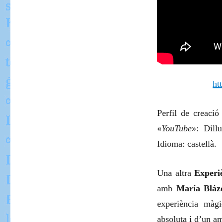
ht
Perfil de creaci
«
YouTube
»: Dill
Idioma: castellà.
Una altra
Experi
amb
María Bláz
experiència màg
absoluta i d’un am