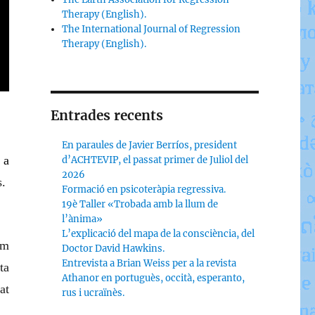
Therapy (English).
The International Journal of Regression
Therapy (English).
Entrades recents
En paraules de Javier Berríos, president
ó
a
d’ACHTEVIP, el passat primer de Juliol del
2026
.
Formació en psicoteràpia regressiva.
19è Taller «Trobada amb la llum de
l’ànima»
L’explicació del mapa de la consciència, del
em
Doctor David Hawkins.
Entrevista a Brian Weiss per a la revista
ta
Athanor en portuguès, occità, esperanto,
at
rus i ucraïnès.