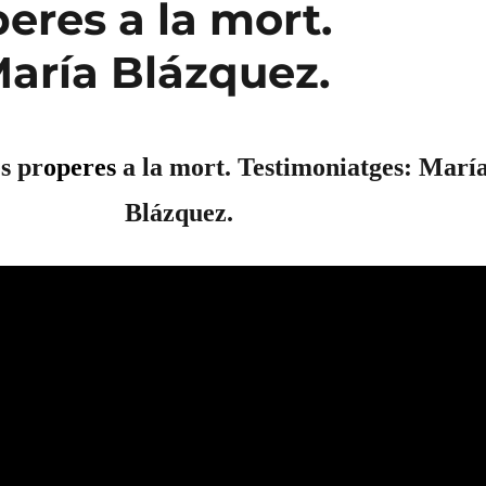
eres a la mort.
María Blázquez.
s pr
operes
a la mort. Testimoniatges: Marí
Blázquez.