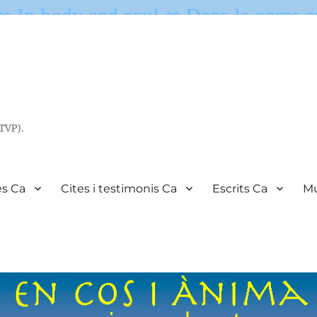
(TVP).
es Ca
Cites i testimonis Ca
Escrits Ca
Mu