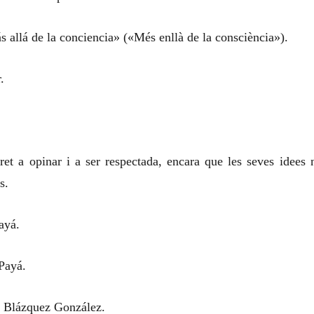
 allá de la conciencia
» («Més enllà de la consciència»).
.
ret a opinar i a ser respectada, encara que les seves idees 
s.
ayá.
Payá.
 Blázquez González.