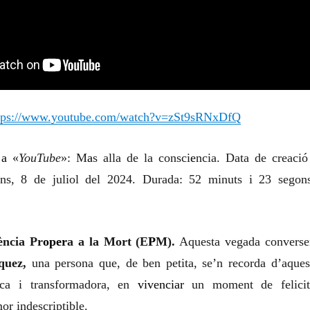
tps://www.youtube.com/watch?v=zSt9sRNxDfQ
ó
a
«
YouTube
»: M
a
s alla de la consci
e
ncia. Data de creaci
uns, 8 de juliol del 2024. Durada: 52 minuts i 23 segons
ència Pr
oper
a a la Mort (E
P
M).
Aquesta vegada convers
quez,
una persona que, de ben petita, se’n recorda d’aques
ica i transformadora, en
vivenciar
un moment de felicit
or indescriptible.