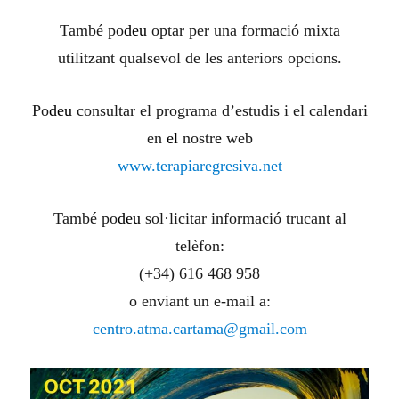
També po
deu
optar per una formació mixta
utilitzant qualsevol de les anteriors opcions.
Po
deu
consultar el programa d’estudis i el calendari
en
el
nostr
e
web
www.terapiaregresiva.net
També po
deu
sol·licitar informació trucant al
telèfon:
(+34) 616 468 958
o enviant un e-mail a:
centro.atma.cartama@gmail.com