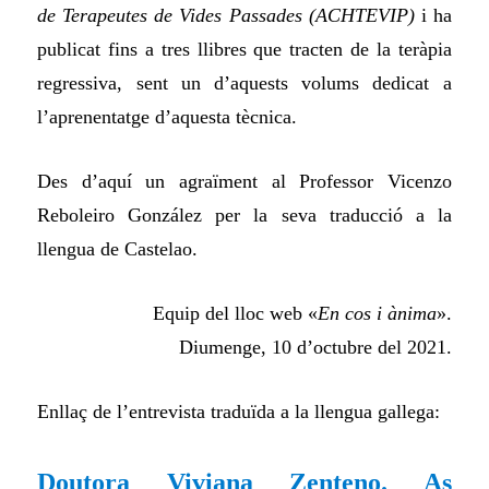
de Terapeutes de Vides Passades (
AC
H
T
E
V
I
P
)
i ha
publicat fins a tres llibres que tracten de la teràpia
regressiva,
sent
un d’aquests volums dedicat a
l’aprenentatge d’aquesta tècnica.
Des d’aquí un agraïment al Professor Vicenzo
Reboleiro González per la seva traducció a la
llengua de Castelao.
Equip del lloc web «
En cos i ànima
».
Diumenge, 10 d’octubre del 2021.
Enllaç de l’entrevista traduïda a la llengua gallega:
Doutora Viviana Zenteno. As