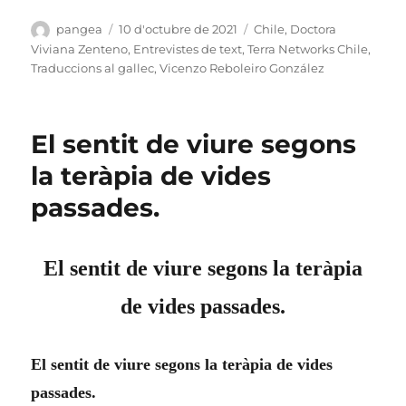
Autor
Publicat
Categories
pangea
10 d'octubre de 2021
Chile
,
Doctora
el
Viviana Zenteno
,
Entrevistes de text
,
Terra Networks Chile
,
Traduccions al gallec
,
Vicenzo Reboleiro González
El sentit de viure segons
la teràpia de vides
passades.
El sentit de viure segons la teràpia
de vides passades.
El sentit de viure segons la teràpia de vides
passades.