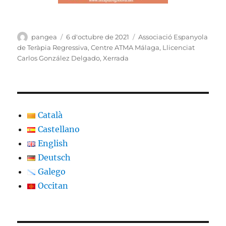
Autor
Publicat
Categories
pangea
6 d'octubre de 2021
Associació Espanyola
el
de Teràpia Regressiva
,
Centre ATMA Málaga
,
Llicenciat
Carlos González Delgado
,
Xerrada
Català
Castellano
English
Deutsch
Galego
Occitan