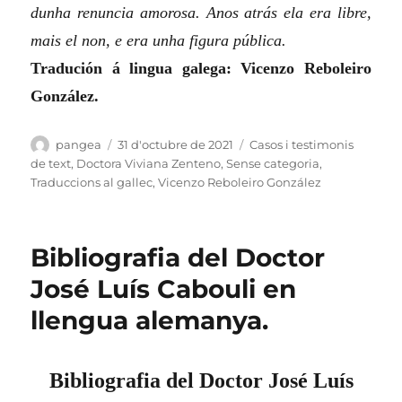
dunha renuncia amorosa. Anos atrás ela era libre,
mais el non, e era unha figura pública.
Tradución á lingua galega: Vicenzo Reboleiro
González.
Autor
Publicat
Categories
pangea
31 d'octubre de 2021
Casos i testimonis
el
de text
,
Doctora Viviana Zenteno
,
Sense categoria
,
Traduccions al gallec
,
Vicenzo Reboleiro González
Bibliografia del Doctor
José Luís Cabouli en
llengua alemanya.
Bibliografia del Doctor José Luís