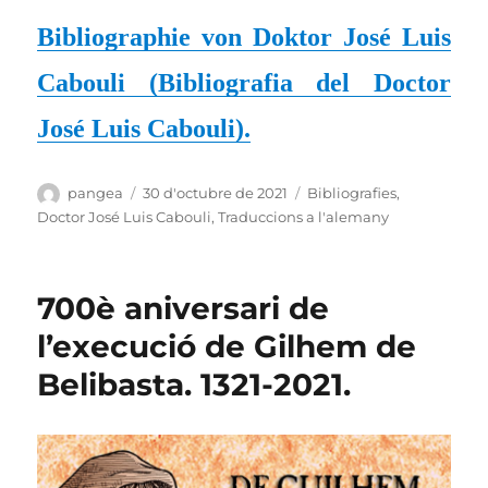
Bibliographie von Doktor José Luis
Cabouli (
Bibliografia del Doctor
José Luis Cabouli
).
Autor
Publicat
Categories
pangea
30 d'octubre de 2021
Bibliografies
,
el
Doctor José Luis Cabouli
,
Traduccions a l'alemany
700è aniversari de
l’execució de Gilhem de
Belibasta. 1321-2021.