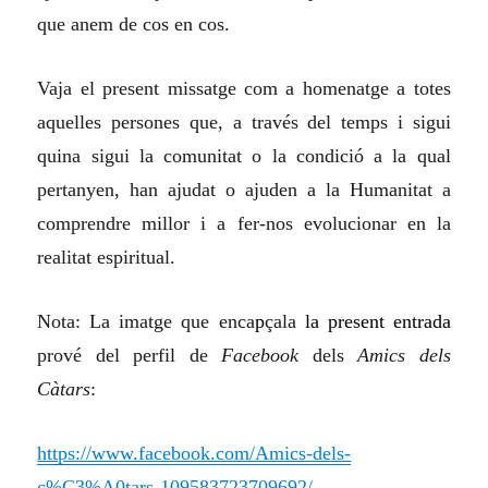
que anem de cos en cos.
Vaja el present missatge com a homenatge a totes
aquelles persones que, a través del temps i sigui
quina sigui la comunitat o la condició a la qual
pertanyen, han ajudat o ajuden a la Humanitat a
comprendre millor i a fer-nos evolucionar en la
realitat espiritual.
Nota: La imatge que enca
p
çala
la present entrada
prové del perfil de
Facebook
dels
Amics dels
Càtars
:
https://www.facebook.com/Amics-dels-
c%C3%A0tars-109583723709692/