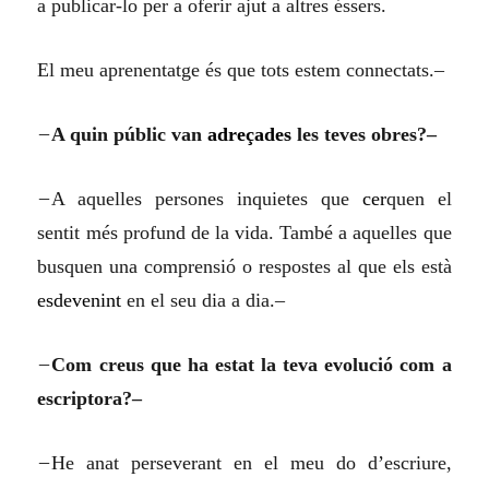
a publicar-lo per a oferir aju
t
a altres éssers.
El meu aprenentatge és que tots estem connectats.–
–
A quin públic van
adreçades
les teves obres?–
–
A aquelles persones inquietes que
cer
quen el
sentit més profund de la vida. També a aquelles que
busquen una comprensió o respostes al que els està
esdevenint
en el seu dia a dia.–
–
Com creus que ha estat la teva evolució com a
escriptora?–
–
He anat perseverant en el meu do d’escriure,