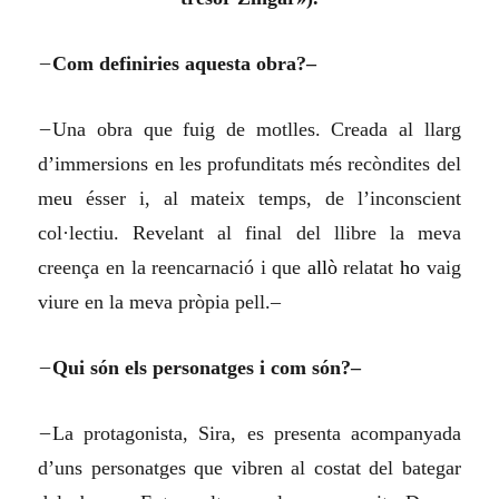
–
Com definiries aquesta obra?–
–
Una obra que fuig de motlles. Creada al llarg
d’immersions en les profunditats més recòndites del
me
u
ésser i, al mateix temps, de l’inconscient
col·lectiu. Revelant al final del llibre la meva
creença en la reencarnació i que
allò
relatat
ho
vaig
viure en la meva pròpia pell.–
–
Qui són els personatges i com són?–
–
La protagonista, Sira, es presenta acompanyada
d’uns personatges que vibren al costat del bategar