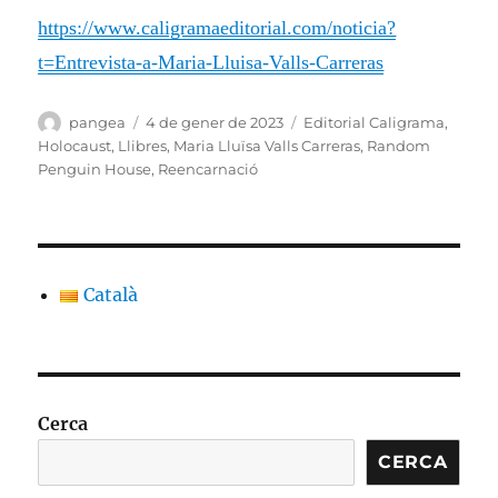
https://www.caligramaeditorial.com/noticia?
t=Entrevista-a-Maria-Lluisa-Valls-Carreras
Autor
Publicat
Categories
pangea
4 de gener de 2023
Editorial Caligrama
,
el
Holocaust
,
Llibres
,
Maria Lluïsa Valls Carreras
,
Random
Penguin House
,
Reencarnació
Català
Cerca
CERCA