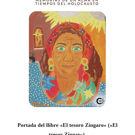
Portada del llibre
«El tesoro Zíngaro» (
«El
tresor Zíngar»).