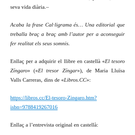
seva vida diària.–
Acaba la frase Cal·ligrama és… Una editorial que
treballa braç a braç amb l’autor per a aconseguir
fer realitat els seus somnis.
Enllaç per a adquirir el llibre en castellà
«
El tesoro
Zíngaro
» (
«
El tresor Zíngar
»), de Maria Lluïsa
Valls Carreras,
dins de «
Libros.CC
»
:
https://libros.cc/El-tesoro-Zingaro.htm?
isbn=9788419267016
Enllaç a l’entrevista original en castellà: