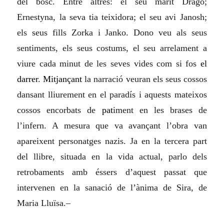
del bosc. Entre altres: el seu marit Drago;
Ernestyna, la seva tia teixidora; el seu avi Janosh;
els seus fills Zorka i Janko. Dono veu als seus
sentiments, els seus costums, el seu arrelament a
viure cada minut de les seves vides com si fos
el
darrer
.
Mitjançant
la narració veuran els seus cossos
dansant lliurement en el paradís i aquests mateixos
cossos encorbats de
pat
iment en les brases de
l’infern. A mesura que va avançant l’obra van
apareixent personatges nazis. Ja en la tercera part
del llibre, situada en la vida actual, parlo dels
retrobaments amb éssers d’aquest passat que
intervenen en la sanació de l’ànima de Sira, de
Maria Lluïsa.–