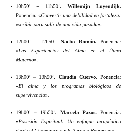
10h50’ – 11h50’.
Willemijn Luyendijk.
Ponencia: «
Convertir una debilidad en fortaleza:
escribir para salir de una vida pasada
».
12h00’ – 12h50’.
Nacho Romón.
Ponencia:
«
Las Experiencias del Alma en el Útero
Materno
».
13h00’ – 13h50’.
Claudia Cuervo.
Ponencia:
«
El alma y los programas biológicos de
supervivencia
».
19h00’ – 19h50’.
Marcela Pazos.
Ponencia:
«
Posesión Espiritual: Un enfoque terapéutico
desde el Chamanismo y la Terapia Regresiva
».