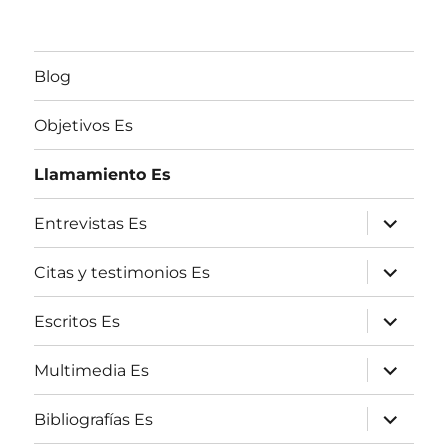
Blog
Objetivos Es
Llamamiento Es
expande
Entrevistas Es
el
menú
inferior
expande
Citas y testimonios Es
el
menú
inferior
expande
Escritos Es
el
menú
inferior
expande
Multimedia Es
el
menú
inferior
expande
Bibliografías Es
el
menú