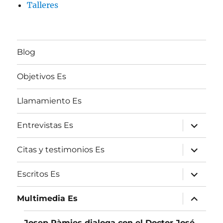
Talleres
Blog
Objetivos Es
Llamamiento Es
expande
Entrevistas Es
el
menú
inferior
expande
Citas y testimonios Es
el
menú
inferior
expande
Escritos Es
el
menú
inferior
expande
Multimedia Es
el
menú
inferior
Josep Pàmies dialoga con el Doctor José