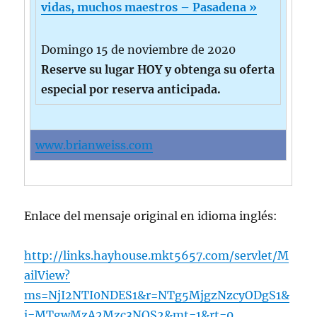
vidas, muchos maestros – Pasadena »
Domingo 15 de noviembre de 2020
Reserve su lugar HOY y obtenga su oferta
especial por reserva anticipada.
www.brianweiss.com
Enlace del mensaje original en idioma inglés:
http://links.hayhouse.mkt5657.com/servlet/M
ailView?
ms=NjI2NTI0NDES1&r=NTg5MjgzNzcyODgS1&
j=MTgwMzA2Mzc3NQS2&mt=1&rt=0