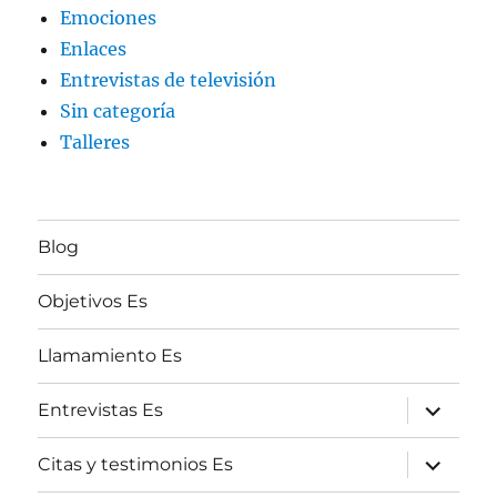
Emociones
Enlaces
Entrevistas de televisión
Sin categoría
Talleres
Blog
Objetivos Es
Llamamiento Es
expande
Entrevistas Es
el
menú
inferior
expande
Citas y testimonios Es
el
menú