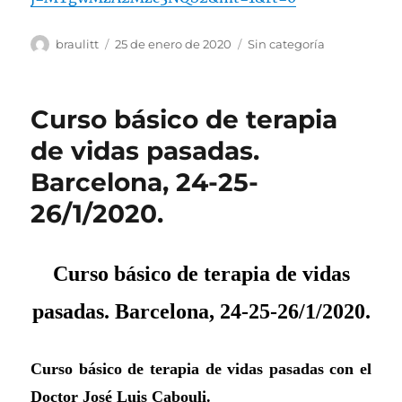
Autor
Publicado
Categorías
braulitt
25 de enero de 2020
Sin categoría
el
Curso básico de terapia
de vidas pasadas.
Barcelona, 24-25-
26/1/2020.
Curso básico de terapia de vidas
pasadas. Barcelona, 24-25-26/1/2020.
Curso básico de terapia de vidas pasadas
c
on
el
D
octor
José Luis Cabouli.