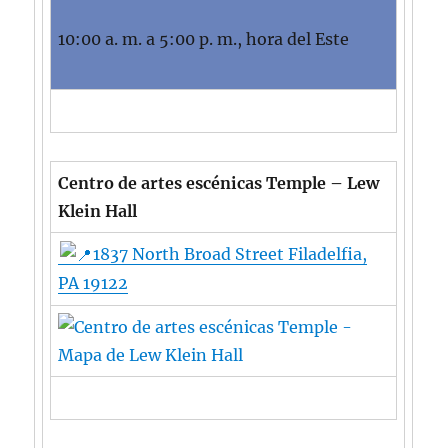
10:00 a. m. a 5:00 p. m., hora del Este
Centro de artes escénicas Temple – Lew
Klein Hall
1837 North Broad Street Filadelfia,
PA 19122