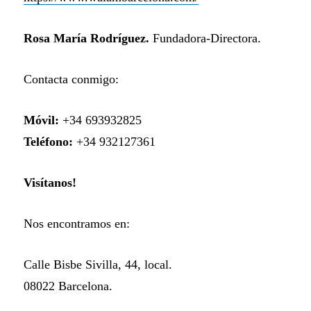
Rosa María Rodríguez.
Fundadora-Directora.
Contacta conmigo:
M
óvil:
+34 693932825
T
el
é
f
ono:
+34 932127361
Visítanos!
Nos encontramos en:
Calle Bisbe Sivilla, 44, local.
08022 Barcelona.