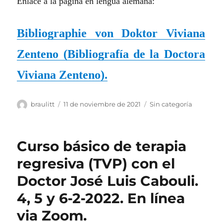
Enlace
a
la página en lengua alemana:
Bibliographie von Doktor Viviana
Zenteno (
Bibliografía de la Doctora
Viviana Zenteno
).
Autor
Publicado
Categorías
braulitt
11 de noviembre de 2021
Sin categoría
el
Curso básico de terapia
regresiva (TVP) con el
Doctor José Luis Cabouli.
4, 5 y 6‑2‑2022. En línea
via Zoom.