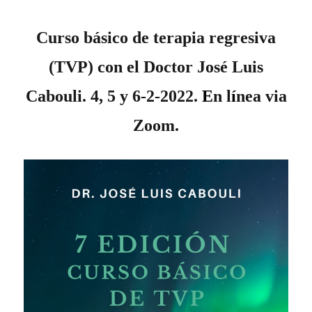
Curso básico de terapia regresiva
(TVP) con el Doctor José Luis
Cabouli. 4, 5 y 6‑2‑2022.
E
n l
í
nea via
Zoom.