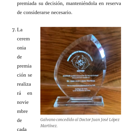
premiada su decisión, manteniéndola en reserva
de considerarse necesario.
La
cerem
onia
de
premia
ción se
realiza
rá en
novie
mbre
de
Galvano concedido al Doctor Juan José López
Martínez.
cada