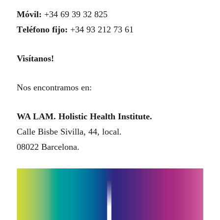
M
óvil:
+34 69 39 32 825
T
eléfono fijo:
+34 93 212 73 61
Visítanos!
Nos encontramos en:
WA LAM.
H
olistic
H
ealth
I
nstitute.
C
alle
Bisbe Sivilla, 44, local.
08022 Barcelona.