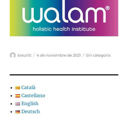
Autor
Publicado
Categorías
braulitt
4 de noviembre de 2021
Sin categoría
el
Català
Castellano
English
Deutsch