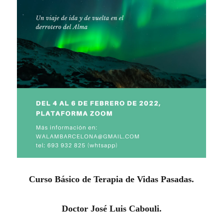
Curso Básico de Terapia de
V
idas
P
asadas.
D
octor
José Luis Cabouli.