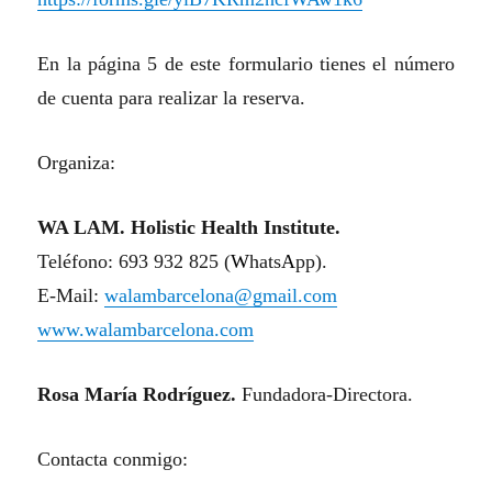
En la página 5 de este formulario tienes el n
úmero
de cuenta para realizar la reserva.
Organiza:
WA LAM.
H
olistic
H
ealth
I
nstitute.
Tel
éfono
: 693 932 825 (
W
hats
A
pp).
E-Mail:
walambarcelona@gmail.com
www.walambarcelona.com
Rosa María Rodríguez.
Fundadora-Directora.
Contacta conmigo: