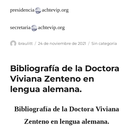
presidencia
achtevip.org
secretaria
achtevip.org
Autor
Publicado
Categorías
braulitt
24 de noviembre de 2021
Sin categoría
el
Bibliografía de la Doctora
Viviana Zenteno en
lengua alemana.
Bibliografía de la Doctora Viviana
Zenteno en lengua alemana.