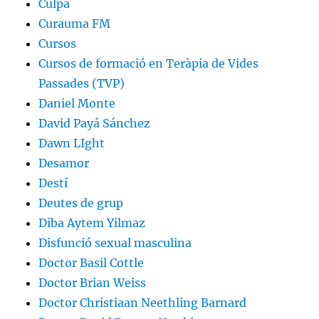
Culpa
Curauma FM
Cursos
Cursos de formació en Teràpia de Vides
Passades (TVP)
Daniel Monte
David Payá Sánchez
Dawn LIght
Desamor
Destí
Deutes de grup
Diba Aytem Yilmaz
Disfunció sexual masculina
Doctor Basil Cottle
Doctor Brian Weiss
Doctor Christiaan Neethling Barnard