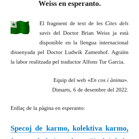
Weiss en esperanto.
El fragment de text de les
C
ites dels
savis
del Doctor Brian Weiss ja està
disponible en la llengua internacional
dissenyada pel Doctor Ludwik Zamenhof. Agraïm
la labor realitzada
p
el traductor Alfons Tur Garcia.
Equip del web «
En cos i ànima
».
Dimarts, 6 de desembre del 2022.
Enllaç de la pàgina en esperanto:
Specoj de karmo, kolektiva karmo,