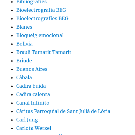
Bibliografies
Bioelectrografia BEG
Bioelectrografies BEG
Blanes
Bloqueig emocional
Bolivia
Brauli Tamarit Tamarit
Briude
Buenos Aires
Càbala
Cadira buida
Cadira calenta
Canal Infinito
Càritas Parroquial de Sant Julià de Lòria
Carl Jung
Carlota Wetzel