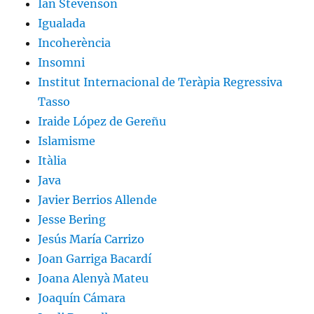
Ian Stevenson
Igualada
Incoherència
Insomni
Institut Internacional de Teràpia Regressiva
Tasso
Iraide López de Gereñu
Islamisme
Itàlia
Java
Javier Berrios Allende
Jesse Bering
Jesús María Carrizo
Joan Garriga Bacardí
Joana Alenyà Mateu
Joaquín Cámara