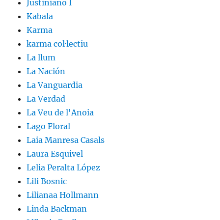
Justiniano I
Kabala
Karma
karma col·lectiu
La llum
La Nación
La Vanguardia
La Verdad
La Veu de l'Anoia
Lago Floral
Laia Manresa Casals
Laura Esquivel
Lelia Peralta López
Lili Bosnic
Lilianaa Hollmann
Linda Backman