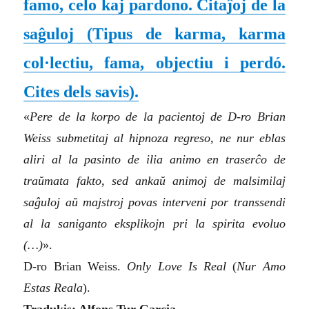
famo, celo kaj pardono. Citaĵoj de la
saĝuloj
(Tipus de karma, karma
col·lectiu, fama, objectiu i perdó.
Cites dels savis).
«
Pere de la korpo de la pacientoj de D-ro Brian
Weiss submetitaj al hipnoza regreso, ne nur eblas
aliri al la pasinto de ilia animo en traserĉo de
traŭmata fakto, sed ankaŭ animoj de malsimilaj
saĝuloj aŭ majstroj povas interveni por transsendi
al la saniganto eksplikojn pri la spirita evoluo
(…)
».
D-ro Brian Weiss.
Only Love Is Real
(
Nur Amo
Estas Reala
).