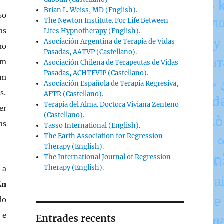
Brian L. Weiss, MD (English).
so
The Newton Institute. For Life Between
as
Lifes Hypnotherapy (English).
Asociación Argentina de Terapia de Vidas
ho
Pasadas, AATVP (Castellano).
om
Asociación Chilena de Terapeutas de Vidas
Pasadas, ACHTEVIP (Castellano).
om
Asociación Española de Terapia Regresiva,
s.
AETR (Castellano).
Terapia del Alma. Doctora Viviana Zenteno
er
(Castellano).
as
Tasso International (English).
The Earth Association for Regression
Therapy (English).
The International Journal of Regression
 a
Therapy (English).
En
do
 e
Entrades recents