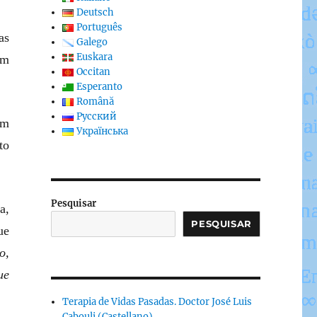
Deutsch
Português
as
Galego
Euskara
em
Occitan
Esperanto
Română
Русский
em
Українська
to
Pesquisar
a,
PESQUISAR
ue
o,
ue
Terapia de Vidas Pasadas. Doctor José Luis
Cabouli (Castellano)