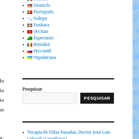
Deutsch
Português
Galego
Euskara
Occitan
Esperanto
Română
o
Русский
Українська
do
Pesquisar
ta
PESQUISAR
io
as
Terapia de Vidas Pasadas. Doctor José Luis
».
Cabouli (Castellano)