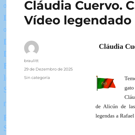
Cláudia Cuervo. 
Vídeo legendado
Cláudia Cu
Autor
braulitt
Publicado
29 de Dezembro de 2025
em
Categorias
Sin categoría
Temo
gato
Cláu
de Alicún de la
legendas a Rafae