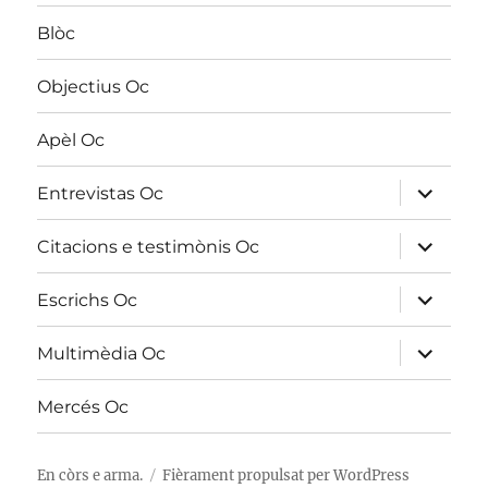
Blòc
Objectius Oc
Apèl Oc
dobrir
Entrevistas Oc
lo
sosmenú
dobrir
Citacions e testimònis Oc
lo
sosmenú
dobrir
Escrichs Oc
lo
sosmenú
dobrir
Multimèdia Oc
lo
sosmenú
Mercés Oc
En còrs e arma.
Fièrament propulsat per
WordPress