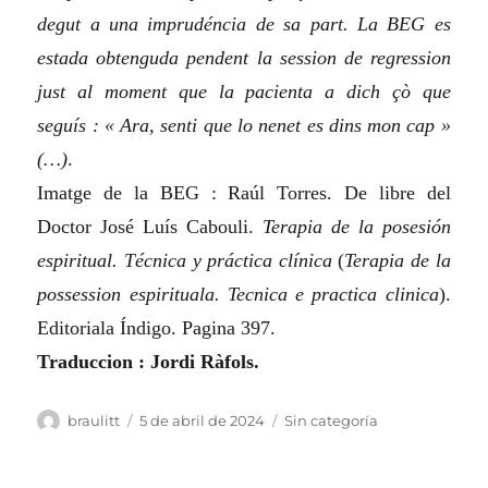
degut a una imprudéncia de sa part. La BEG es
estada obtenguda pendent la session de regression
just al moment que la pacienta a dich çò que
seguís : « Ara, senti que lo nenet es dins mon cap »
(…)
.
Imatge de la BEG : Raúl Torres. De libre del
Doctor José Luís Cabouli.
Terapia de la posesión
espiritual. Técnica y práctica clínica
(
Terapia de la
possession espirituala. Tecnica e practica clinica
).
Editoriala Índigo. Pagina 397.
Traduccion : Jordi Ràfols.
Autor
Publicat
Categorias
braulitt
5 de abril de 2024
Sin categoría
lo