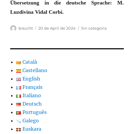
Übersetzung in die deutsche Sprache: M.
Luzdivina Vidal Corbí.
Autor
Veröffentlicht
Kategorien
braulitt
20 de April de 2024
Sin categoría
am
Català
Castellano
English
Français
Italiano
Deutsch
Português
Galego
Euskara