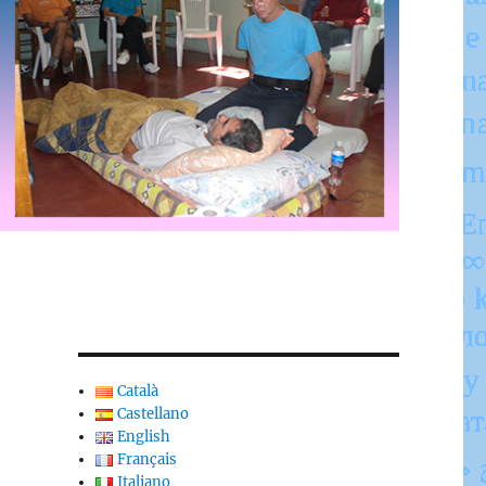
Català
Castellano
English
Français
Italiano