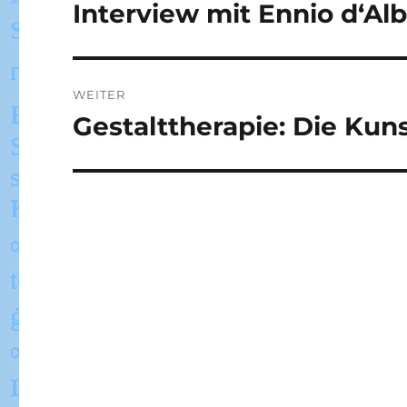
Interview mit Ennio d‘Alba
Vorheriger
Beitrag:
WEITER
Gestalttherapie: Die Kun
Nächster
Beitrag: