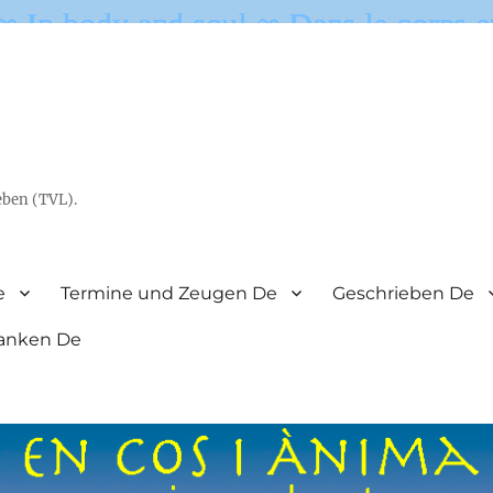
eben (TVL).
e
Termine und Zeugen De
Geschrieben De
anken De