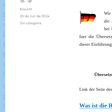
Autor
braulitt
Wir 
Veröffentlicht
20 de Juli de 2024
die 
am
Kategorien
Sin categoría
bei 
fuer die Überset
dieser Einführung
Übersetz
Link der Seite d
Was ist die 