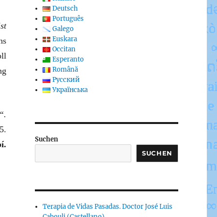
Deutsch
Português
st
Galego
Euskara
ns
Occitan
ll
Esperanto
Română
ng
Русский
Українська
“.
5.
Suchen
í.
SUCHEN
Terapia de Vidas Pasadas. Doctor José Luis
Cabouli (Castellano)