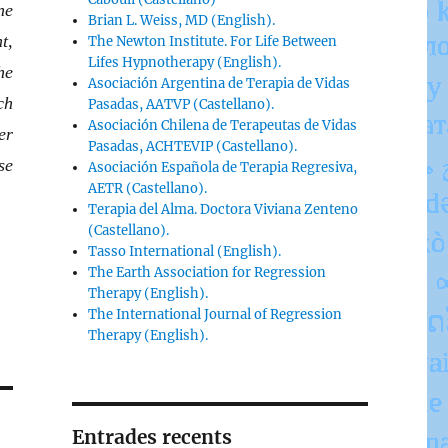
ne
Brian L. Weiss, MD (English).
t,
The Newton Institute. For Life Between
Lifes Hypnotherapy (English).
he
Asociación Argentina de Terapia de Vidas
ch
Pasadas, AATVP (Castellano).
Asociación Chilena de Terapeutas de Vidas
er
Pasadas, ACHTEVIP (Castellano).
se
Asociación Española de Terapia Regresiva,
AETR (Castellano).
Terapia del Alma. Doctora Viviana Zenteno
(Castellano).
Tasso International (English).
The Earth Association for Regression
Therapy (English).
The International Journal of Regression
Therapy (English).
Entrades recents