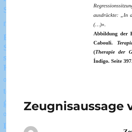
Regressionssitzun
ausdrückte:
„In 
(…)
»
.
Abbildung der 
Cabouli.
Terapi
(
Therapie der Ge
Índigo. Seite 397
Zeugnisaussage 
Ze