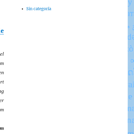
Sin categoría
ie
el
em
en
rt
ng
er
em
um