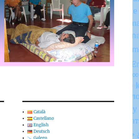
Català
Castellano
English
Deutsch
Galego