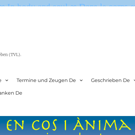
eben (TVL).
e
Termine und Zeugen De
Geschrieben De
anken De