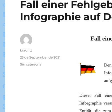
Fall einer Fehlgeb
Infographie auf D
Fall ein
Autor
braulitt
Veröffentlicht
25 de September de 2021
am
Kategorien
Sin categoría
Den 
Info
aufg
Dieser Fall ei
Inforgraphie ver
Entität, die zum