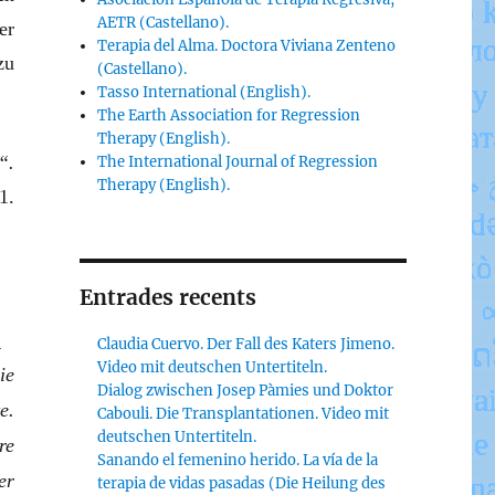
AETR (Castellano).
er
Terapia del Alma. Doctora Viviana Zenteno
zu
(Castellano).
Tasso International (English).
The Earth Association for Regression
Therapy (English).
“.
The International Journal of Regression
Therapy (English).
1.
Entrades recents
.
Claudia Cuervo. Der Fall des Katers Jimeno.
Video mit deutschen Untertiteln.
ie
Dialog zwischen Josep Pàmies und Doktor
e.
Cabouli. Die Transplantationen. Video mit
deutschen Untertiteln.
re
Sanando el femenino herido. La vía de la
er
terapia de vidas pasadas (Die Heilung des