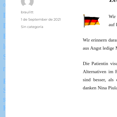
Autor
braulitt
Wir
Veröffentlicht
1 de September de 2021
auf
am
Kategorien
Sin categoría
Wir erinnern dara
aus Angst ledige 
Die Patientin vis
Alternativen im F
sind besser, als
danken Nina Piula