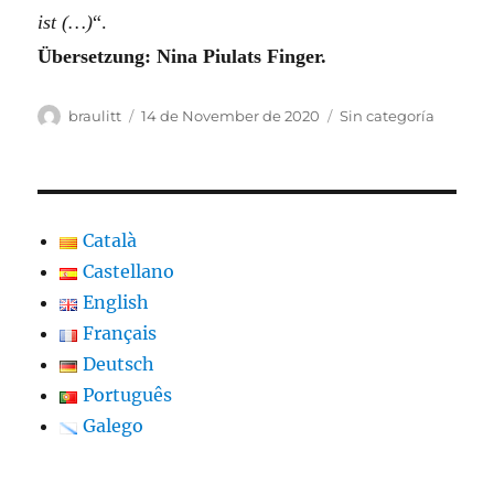
ist (…)
“.
Übersetzung: Nina Piulats Finger.
Autor
Veröffentlicht
Kategorien
braulitt
14 de November de 2020
Sin categoría
am
Català
Castellano
English
Français
Deutsch
Português
Galego