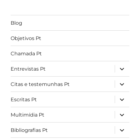
Blog
Objetivos Pt
Chamada Pt
expandir
Entrevistas Pt
submen
expandir
Citas e testemunhas Pt
submen
expandir
Escritas Pt
submen
expandir
Multimídia Pt
submen
expandir
Bibliografias Pt
submen