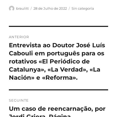
Autor
Publicado
Categorias
braulitt
28 de Julho de 2022
Sin categoría
em
Navegação
ANTERIOR
de
Entrevista ao Doutor José Luís
Artigo
anterior:
Cabouli em português para os
artigos
rotativos «El Periódico de
Catalunya», «La Verdad», «La
Nación» e «Reforma».
SEGUINTE
Um caso de reencarnação, por
Artigo
seguinte:
Jordi Griera. Página.