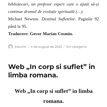
bibliotecari, un profesor expert care o ajută să-și
continue drumul de evoluție spirituală (…).
Michael Newton.
Destinul Sufletelor
. Paginile 92
până la 95.
Traducere: Govor Marian Cosmin.
Autor
Publicat
Categorii
braulitt
4 de august de 2022
Sin categoría
pe
Web „In corp si suflet” in
limba romana.
Web „In corp si suflet” in limba
romana.