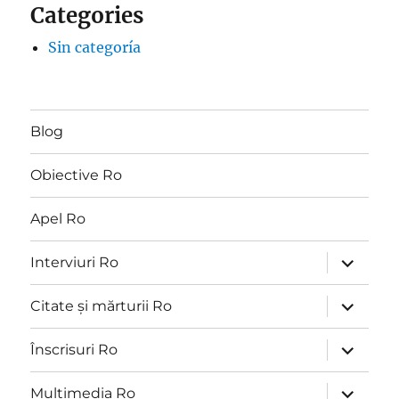
Categories
Sin categoría
Blog
Obiective Ro
Apel Ro
extinde
Interviuri Ro
meniul
copil
extinde
Citate și mărturii Ro
meniul
copil
extinde
Înscrisuri Ro
meniul
copil
extinde
Multimedia Ro