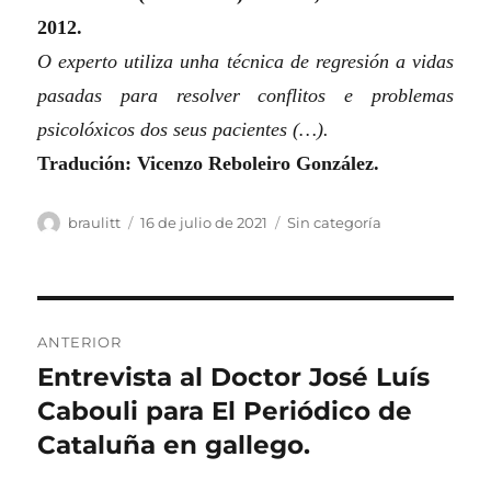
2012.
O experto utiliza unha técnica de regresión a vidas
pasadas para resolver conflitos e problemas
psicolóxicos dos seus pacientes
(…)
.
Tradución: Vicenzo Reboleiro González.
Autor
Publicado
Categorías
braulitt
16 de julio de 2021
Sin categoría
el
Navegación
ANTERIOR
de
Entrevista al Doctor José Luís
Entrada
anterior:
Cabouli para El Periódico de
entradas
Cataluña en gallego.