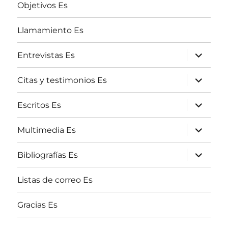
Objetivos Es
Llamamiento Es
expande
Entrevistas Es
el
menú
inferior
expande
Citas y testimonios Es
el
menú
inferior
expande
Escritos Es
el
menú
inferior
expande
Multimedia Es
el
menú
inferior
expande
Bibliografías Es
el
menú
inferior
Listas de correo Es
Gracias Es