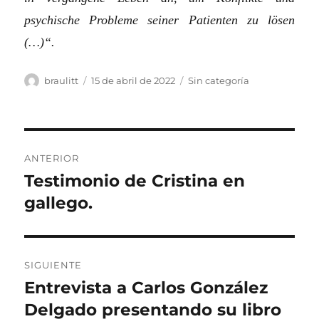
psychische Probleme seiner Patienten zu lösen
(…)“.
Autor
Publicado
Categorías
braulitt
15 de abril de 2022
Sin categoría
el
Navegación
ANTERIOR
de
Testimonio de Cristina en
Entrada
anterior:
gallego.
entradas
SIGUIENTE
Entrevista a Carlos González
Entrada
siguiente:
Delgado presentando su libro