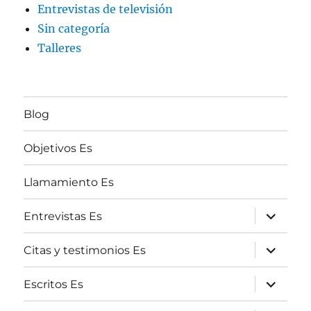
Entrevistas de televisión
Sin categoría
Talleres
Blog
Objetivos Es
Llamamiento Es
expande
Entrevistas Es
el
menú
inferior
expande
Citas y testimonios Es
el
menú
inferior
expande
Escritos Es
el
menú