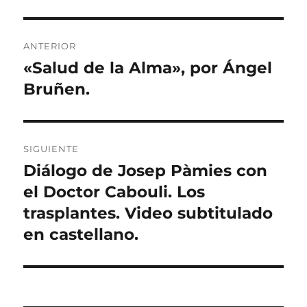
Navegación
ANTERIOR
de
«Salud de la Alma», por Ángel
Entrada
anterior:
Bruñen.
entradas
SIGUIENTE
Diálogo de Josep Pàmies con
Entrada
siguiente:
el Doctor Cabouli. Los
trasplantes. Video subtitulado
en castellano.