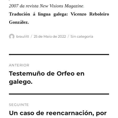
2007 da revista New Visions Magazine
.
Tradución á lingua galega: Vicenzo Reboleiro
González.
Autor
Publicado
Categorias
braulitt
25 de Maio de 2022
Sin categoría
o
Navegación
ANTERIOR
de
Testemuño de Orfeo en
Artigo
anterior:
galego.
entradas
SEGUINTE
Un caso de reencarnación, por
Artigo