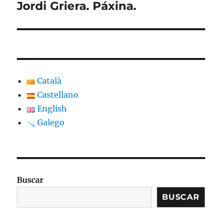
Seguinte:
Jordi Griera. Páxina.
Català
Castellano
English
Galego
Buscar
BUSCAR