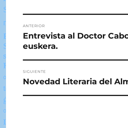
Navegación
ANTERIOR
de
Entrevista al Doctor Cab
Entrada
anterior:
entradas
euskera.
SIGUIENTE
Novedad Literaria del A
Entrada
siguiente: