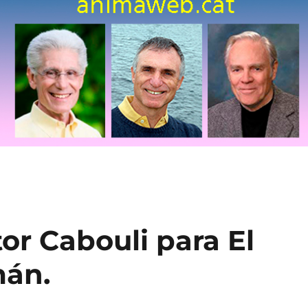
tor Cabouli para El
mán.