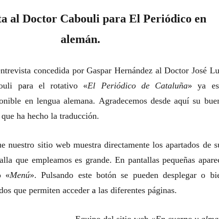
ta al Doctor Cabouli para El Periódico en
alemán.
ntrevista concedida por Gaspar Hernández al Doctor José Lu
ouli p
a
r
a
el rotativo «
El Periódico de Cataluña
» ya es
ponible en lengua alemana. Agradecemos desde aquí su bue
 que ha hecho la traducción.
 nuestro sitio web muestra directamente los apartados de s
talla que empleamos es grande. En pantallas pequeñas apare
o «
Menú
». Pulsando este botón se pueden desplegar o bi
ados que permiten acceder
a
las diferentes páginas.