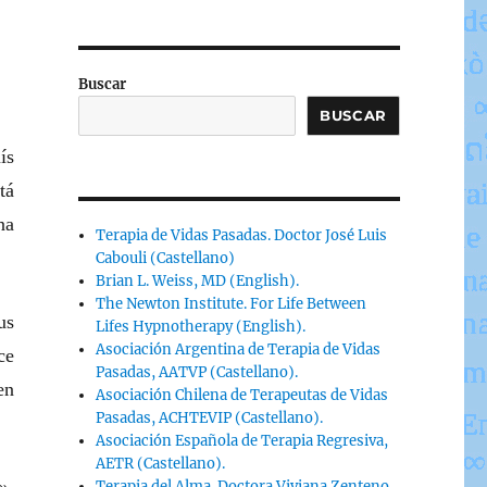
Buscar
BUSCAR
ís
tá
na
Terapia de Vidas Pasadas. Doctor José Luis
Cabouli (Castellano)
Brian L. Weiss, MD (English).
The Newton Institute. For Life Between
us
Lifes Hypnotherapy (English).
Asociación Argentina de Terapia de Vidas
ce
Pasadas, AATVP (Castellano).
en
Asociación Chilena de Terapeutas de Vidas
Pasadas, ACHTEVIP (Castellano).
Asociación Española de Terapia Regresiva,
AETR (Castellano).
Terapia del Alma. Doctora Viviana Zenteno