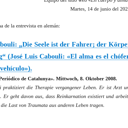
Equipo del sitio web «
En cuerpo y alma
Martes, 14 de junio del 202
a de la entrevista en alemán:
bouli: „Die Seele ist der Fahrer; der Körpe
ug“
(
José Luis Cabouli: «El alma es el chófe
 vehículo»
)
.
Periódico de Catalunya». Mittwoch, 8. Oktober 2008.
 praktiziert die Therapie vergangener Leben. Er ist Arzt u
. Er geht davon aus, dass Reinkarnation existiert und arbeit
e die Last von Traumata aus anderen Leben tragen.