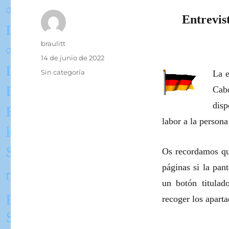
Entrevis
Autor
braulitt
Publicado
14 de junio de 2022
el
Categorías
Sin categoría
La e
Cab
dis
labor a la persona
Os recordamos que
páginas si la pan
un botón titulad
recoger los apart