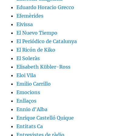
Eduardo Horacio Grecco
Efemèrides
Eivissa
El Nuevo Tiempo
El Periódico de Catalunya
El Ricón de Kiko
El Soleràs
Elisabeth Kübler-Ross
Eloi Vila
Emilio Carrillo
Emocions
Enllaços
Ennio d'Alba
Enrique Castelló Quique
Entitats Ca
Entrevistes de ràdio