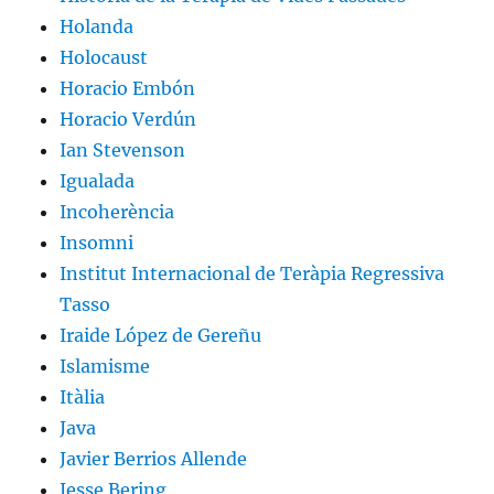
Holanda
Holocaust
Horacio Embón
Horacio Verdún
Ian Stevenson
Igualada
Incoherència
Insomni
Institut Internacional de Teràpia Regressiva
Tasso
Iraide López de Gereñu
Islamisme
Itàlia
Java
Javier Berrios Allende
Jesse Bering