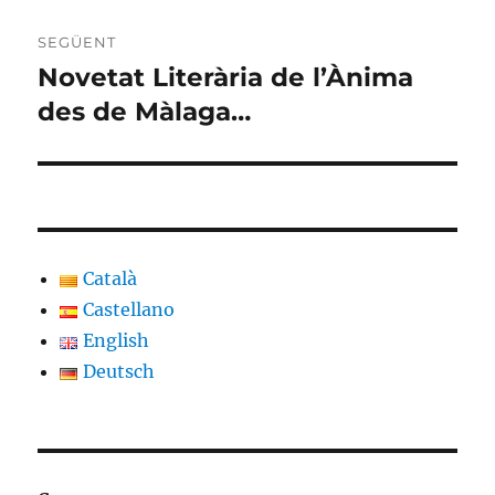
SEGÜENT
Novetat Literària de l’Ànima
Entrada
següent:
des de Màlaga…
Català
Castellano
English
Deutsch