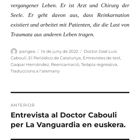
vergangener Leben. Er ist Arzt und Chirurg der
Seele. Er geht davon aus, dass Reinkarnation
existiert und arbeitet mit Patienten, die die Last von
Traumata aus anderen Leben tragen.
Autor
Publicat
Categories
pangea
14 de juny de 2022
Doctor José Luis
el
Cabouli
,
El Periódico de Catalunya
,
Entrevistes de text
,
Gaspar Hernández
,
Reencarnació
,
Teràpia regressiva
,
Traduccions a l'alemany
Navegació
ANTERIOR
d'entrades
Entrevista al Doctor Cabouli
Entrada
anterior:
per La Vanguardia en euskera.