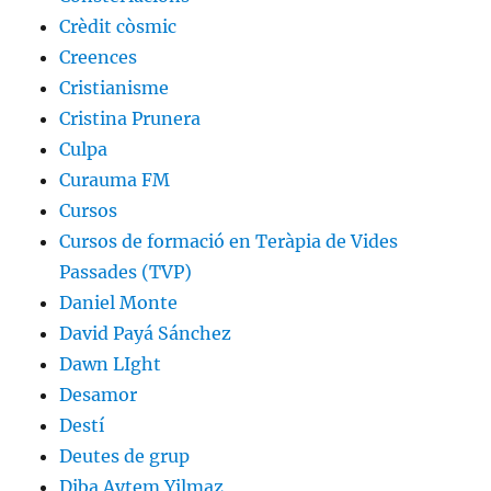
Crèdit còsmic
Creences
Cristianisme
Cristina Prunera
Culpa
Curauma FM
Cursos
Cursos de formació en Teràpia de Vides
Passades (TVP)
Daniel Monte
David Payá Sánchez
Dawn LIght
Desamor
Destí
Deutes de grup
Diba Aytem Yilmaz