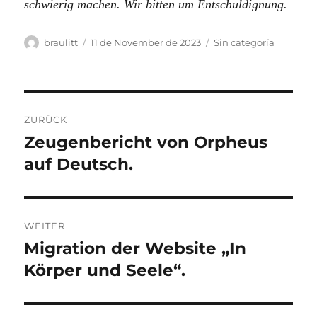
schwierig machen. Wir bitten um Entschuldignung.
Autor
Veröffentlicht
Kategorien
braulitt
11 de November de 2023
Sin categoría
am
Beitragsnavigation
ZURÜCK
Zeugenbericht von Orpheus
Vorheriger
Beitrag:
auf Deutsch.
WEITER
Migration der Website „In
Nächster
Beitrag:
Körper und Seele“.