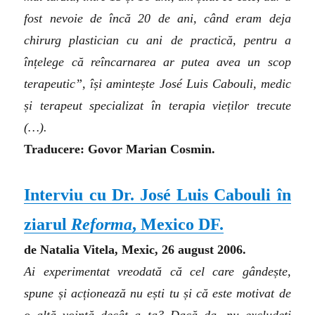
fost nevoie de încă 20 de ani, când eram deja
chirurg plastician cu ani de practică, pentru a
înțelege că reîncarnarea ar putea avea un scop
terapeutic”, își amintește José Luis Cabouli, medic
și terapeut specializat în terapia vieților trecute
(…).
Traducere: Govor Marian Cosmin.
Interviu cu Dr. José Luis Cabouli în
ziarul
Reforma
, Mexico DF.
de Natalia Vitela, Mexic, 26 august 2006.
Ai experimentat vreodată că cel care gândește,
spune și acționează nu ești tu și că este motivat de
o altă voință decât a ta? Dacă da, nu excludeți