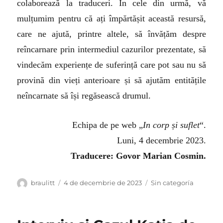
colaborează la traduceri. În cele din urmă, vă
mulțumim pentru că ați împărtășit această resursă,
care ne ajută, printre altele, să învățăm despre
reîncarnare prin intermediul cazurilor prezentate, să
vindecăm experiențe de suferință care pot sau nu să
provină din vieți anterioare și să ajutăm entitățile
neîncarnate să își regăsească drumul.
Echipa de pe web „
In corp și suflet
“.
Luni, 4 decembrie 2023.
Traducere: Govor Marian Cosmin.
Autor
Publicat
Categorii
braulitt
4 de decembrie de 2023
Sin categoría
pe