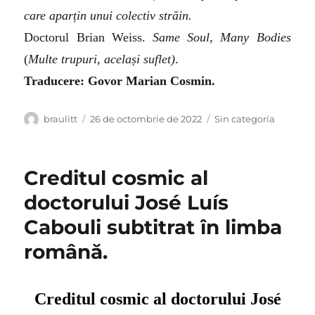
care aparțin unui colectiv străin.
Doctorul Brian Weiss.
Same Soul, Many Bodies
(
Multe trupuri, același suflet)
.
Traducere: Govor Marian Cosmin.
Autor
Publicat
Categorii
braulitt
26 de octombrie de 2022
Sin categoría
pe
Creditul cosmic al
doctorului José Luís
Cabouli subtitrat în limba
română.
Creditul cosmic al doctorului José