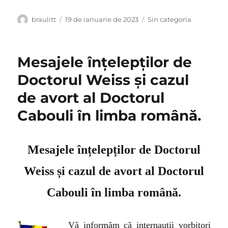
Autor
Publicat
Categorii
braulitt
19 de ianuarie de 2023
Sin categoría
pe
Mesajele înțelepților de
Doctorul Weiss și cazul
de avort al Doctorul
Cabouli în limba română.
Mesajele înțelepților de D
octo
r
ul
Weiss și cazul de avort al D
octo
r
ul
Cabouli în limba română.
Vă informăm că internauții vorbitori