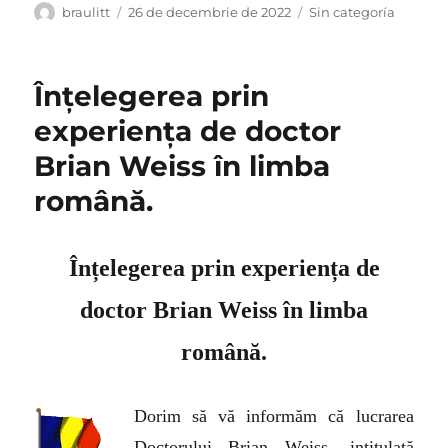
Autor
Publicat
Categorii
braulitt
26 de decembrie de 2022
Sin categoría
pe
Înțelegerea prin
experiența de doctor
Brian Weiss în limba
română.
Înțelegerea prin experiența de
d
octo
r Brian Weiss în limba
română.
Dorim să vă informăm că lucrarea
Doctorului Brian Weiss, intitulată