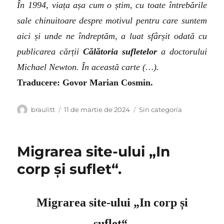
În 1994, viața așa cum o știm, cu toate întrebările
sale chinuitoare despre motivul pentru care suntem
aici și unde ne îndreptăm, a luat sfârșit odată cu
publicarea cărții
Călătoria sufletelor
a doctorului
Michael Newton. În această carte (…).
Traducere: Govor Marian Cosmin.
Autor
Publicat
Categorii
braulitt
11 de martie de 2024
Sin categoría
pe
Migrarea site-ului „In
corp și suflet“.
Migrarea site-ului „In corp și
suflet“.