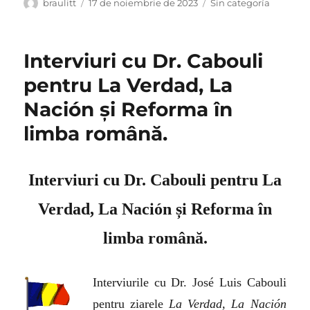
Autor
Publicat
Categorii
braulitt
17 de noiembrie de 2023
Sin categoría
pe
Interviuri cu Dr. Cabouli
pentru La Verdad, La
Nación și Reforma în
limba română.
Interviuri cu Dr. Cabouli pentru La
Verdad, La Nación și Reforma în
limba română.
Interviurile cu Dr. José Luis Cabouli
pentru ziarele
La Verdad, La Nación