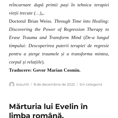
reîncarnare după primii pași în tehnica terapiei
vieții trecute (…)
„.
Doctorul Brian Weiss.
Through Time into Healing:
Discovering the Power of Regression Therapy to
Erase Trauma and Transform Mind
(
De-a lungul
timpului: Descoperirea puterii terapiei de regresie
pentru a șterge traumele și a transforma mintea,
corpul și relațiile
).
Traducere: Govor Marian Cosmin.
Autor
Publicat
Categorii
braulitt
8 de decembrie de 2022
Sin categoría
pe
Mărturia lui Evelin în
limba română.