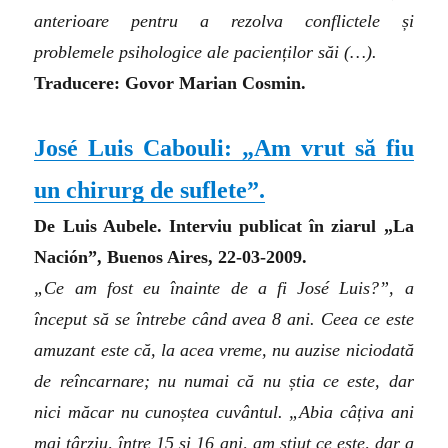
anterioare pentru a rezolva conflictele și
problemele psihologice ale pacienților săi (…).
Traducere: Govor Marian Cosmin.
José Luis Cabouli: „Am vrut să fiu
un chirurg de suflete”.
De Luis Aubele. Interviu publicat în ziarul „La
Nación”, Buenos Aires, 22‑03‑2009.
„Ce am fost eu înainte de a fi José Luis?”, a
început să se întrebe când avea 8 ani. Ceea ce este
amuzant este că, la acea vreme, nu auzise niciodată
de reîncarnare; nu numai că nu știa ce este, dar
nici măcar nu cunoștea cuvântul. „Abia câțiva ani
mai târziu, între 15 și 16 ani, am știut ce este, dar a