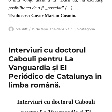
posibilitatea de a fi „posedat” (…).
Traducere: Govor Marian Cosmin.
Autor
Publicat
Categorii
braulitt
15 de februarie de 2023
Sin categoría
pe
Interviuri cu doctorul
Cabouli pentru La
Vanguardia și El
Periódico de Catalunya în
limba română.
Interviuri cu doctorul Cabouli