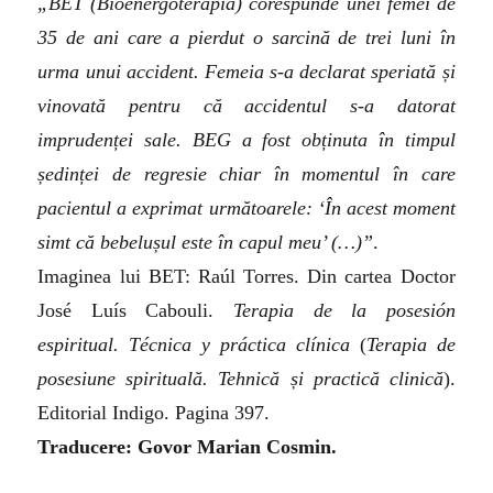
„BET (Bioenergoterapia) corespunde unei femei de
35 de ani care a pierdut o sarcină de trei luni în
urma unui accident. Femeia s-a declarat speriată și
vinovată pentru că accidentul s-a datorat
imprudenței sale. BEG a fost obținuta în timpul
ședinței de regresie chiar în momentul în care
pacientul a exprimat următoarele: ‘În acest moment
simt că bebelușul este în capul meu’ (…)”
.
Imaginea lui BET: Raúl Torres. Din cartea Doctor
José Luís Cabouli.
Terapia de la posesión
espiritual. Técnica y práctica clínica
(
Terapia de
posesiune spirituală. Tehnică și practică clinică
).
Editorial Indigo. Pagina 397.
Traducere: Govor Marian Cosmin.