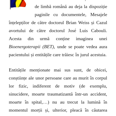
de limbă română au deja la dispoziție
paginile cu documentele, Mesajele
înțelepților de către doctorul Brian Weiss și Cazul
avortului de către doctorul José Luis Cabouli.
Acesta din urmă conține imaginea unei
Bioenergoterapii (BET)
, unde se poate vedea aura
pacientului și entitățile care trăiesc în jurul acestuia.
Entitățile menționate mai sus sunt, de obicei,
conștiințe ale unor persoane care au murit în corpul
lor fizic, indiferent de motiv (de exemplu,
sinucidere, moarte traumatizantă într-un accident,
moarte în spital,…) nu au trecut la lumină în
momentul morții și, ulterior, pleacă în căutarea