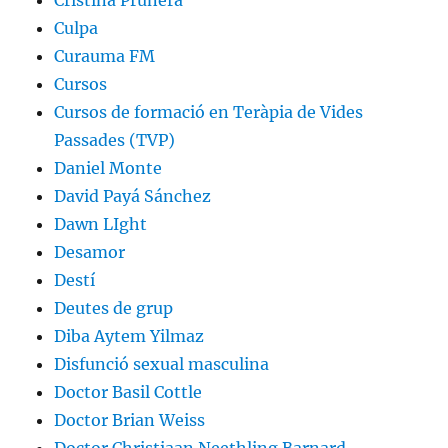
Cristina Prunera
Culpa
Curauma FM
Cursos
Cursos de formació en Teràpia de Vides
Passades (TVP)
Daniel Monte
David Payá Sánchez
Dawn LIght
Desamor
Destí
Deutes de grup
Diba Aytem Yilmaz
Disfunció sexual masculina
Doctor Basil Cottle
Doctor Brian Weiss