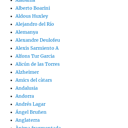
Alabama
Alberto Boarini
Aldous Huxley
Alejandro del Río
Alemanya
Alexandre Deulofeu
Alexis Sarmiento A
Alfons Tur Garcia
Alicún de las Torres
Alzheimer
Amics del càtars
Andalusia
Andorra
Andrés Lagar
Ángel Bruñen
Anglaterra