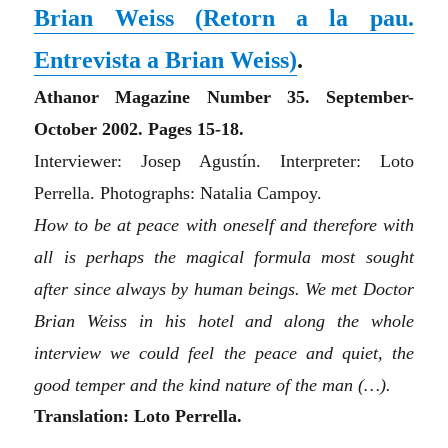
Brian Weiss
(
Retorn a la pau.
Entrevista a Brian Weiss
)
.
Athanor Magazine N
umbe
r 35. September-
October 2002. Pages 15-18.
Interviewer: Josep Agustín. Interpreter: Loto
Perrella. Photographs: Natalia Campoy.
How to be at peace with oneself and therefore with
all is perhaps the magical formula most sought
after since always by human beings. We met D
octo
r
Brian Weiss in his hotel and along the whole
interview we could feel the peace and quiet, the
good temper and the kind nature of the man
(…)
.
Translation: Loto Perrella.