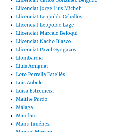
Llicenciat Carlos González Delgado
Llicenciat Jorge Luis Micheli
Llicenciat Leopoldo Ceballos
Llicenciat Leopoldo Lage
Llicenciat Marcelo Beloqui
Llicenciat Nacho Blasco
Llicenciat Pavel Gyngazov
Llombardia
Lluís Amiguet
Loto Perrella Estellés
Luís Aubele
Luisa Estremera
Maithe Pardo
Málaga
Mandats
Manu Jiménez