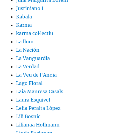
Julia Margarita Boreni
Justiniano I
Kabala
Karma
karma col·lectiu
La llum
La Nación
La Vanguardia
La Verdad
La Veu de l'Anoia
Lago Floral
Laia Manresa Casals
Laura Esquivel
Lelia Peralta López
Lili Bosnic
Lilianaa Hollmann