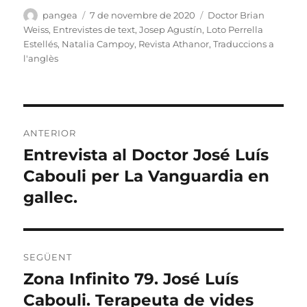
Autor
Publicat
Categories
pangea
7 de novembre de 2020
Doctor Brian
el
Weiss
,
Entrevistes de text
,
Josep Agustín
,
Loto Perrella
Estellés
,
Natalia Campoy
,
Revista Athanor
,
Traduccions a
l'anglès
Navegació
ANTERIOR
d'entrades
Entrevista al Doctor José Luís
Entrada
anterior:
Cabouli per La Vanguardia en
gallec.
SEGÜENT
Zona Infinito 79. José Luís
Entrada
següent:
Cabouli. Terapeuta de vides