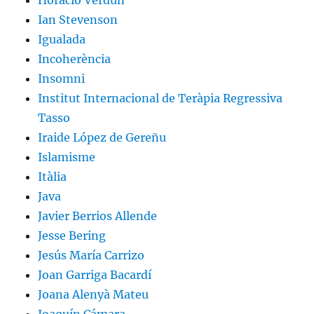
Horacio Verdún
Ian Stevenson
Igualada
Incoherència
Insomni
Institut Internacional de Teràpia Regressiva
Tasso
Iraide López de Gereñu
Islamisme
Itàlia
Java
Javier Berrios Allende
Jesse Bering
Jesús María Carrizo
Joan Garriga Bacardí
Joana Alenyà Mateu