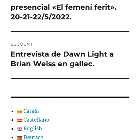
anterior:
presencial «El femení ferit».
20-21-22/5/2022.
SEGÜENT
Entrevista de Dawn Light a
Entrada
següent:
Brian Weiss en gallec.
Català
Castellano
English
Deutsch