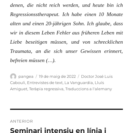
denen, die nicht reich werden, und heute bin ich
Regressionsstherapeut. Ich habe einen 10 Monate
alten und einen 20-jährigen Sohn. Ich glaube, dass
wir in diesem Leben Fehler aus früheren Leben mit
Liebe beseitigen müssen, und von schrecklichen
Traumata, an die sich unser Gewissen erinnert,
befreien müssen (…).
Autor
Publicat
Categories
pangea
19 de maig de 2022
Doctor José Luis
el
Cabouli
,
Entrevistes de text
,
La Vanguardia
,
Lluís
Amiguet
,
Teràpia regressiva
,
Traduccions a l'alemany
Navegació
ANTERIOR
d'entrades
Seminari intensiu en línia i
Entrada