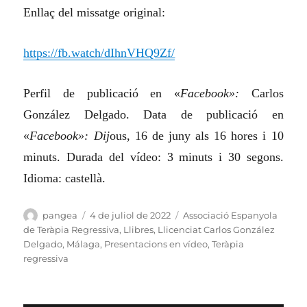
Enllaç del missatge original:
https://fb.watch/dIhnVHQ9Zf/
Perfil de publicació en «
Facebook»:
Carlos
González Delgado. Data de publicació en
«
Facebo
ok»: Dij
ous, 16 de juny als 16 hores i 10
minuts. Durada del vídeo: 3 minuts i 30 segons.
Idioma: castellà.
Autor
Publicat
Categories
pangea
4 de juliol de 2022
Associació Espanyola
el
de Teràpia Regressiva
,
Llibres
,
Llicenciat Carlos González
Delgado
,
Málaga
,
Presentacions en vídeo
,
Teràpia
regressiva