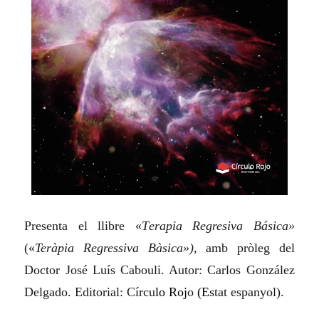
Presenta el llibre «
T
erapia Regresiva Básica»
(
«
Teràpia Regressiva Bàsica»)
, amb pròleg del
Doctor José Luís Cabouli. Autor: Carlos González
Delgado. Editorial: Círcu
lo Roj
o
(Es
tat espanyol).