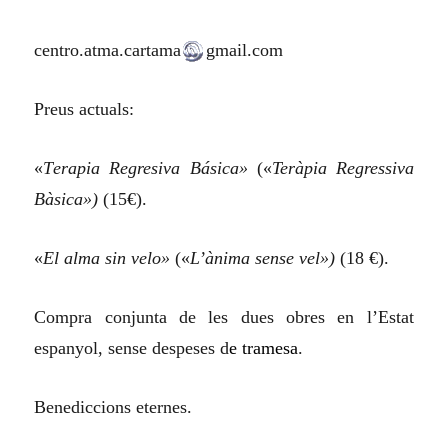
centro.atma.cartama
gmail.com
Preus actuals:
«
T
erapia Regresiva Básica»
(«
Teràpia Regressiva
Bàsica»)
(15€).
«
E
l alma sin velo»
(«
L’ànima sense vel»)
(18 €).
Compra conjunta de les dues obres en l’Estat
espanyol, sense despeses d
e tramesa
.
Benediccions eternes.