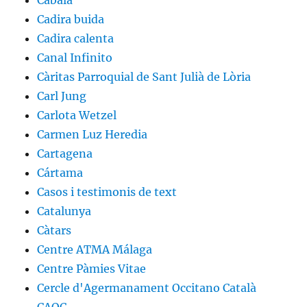
Càbala
Cadira buida
Cadira calenta
Canal Infinito
Càritas Parroquial de Sant Julià de Lòria
Carl Jung
Carlota Wetzel
Carmen Luz Heredia
Cartagena
Cártama
Casos i testimonis de text
Catalunya
Càtars
Centre ATMA Málaga
Centre Pàmies Vitae
Cercle d'Agermanament Occitano Català