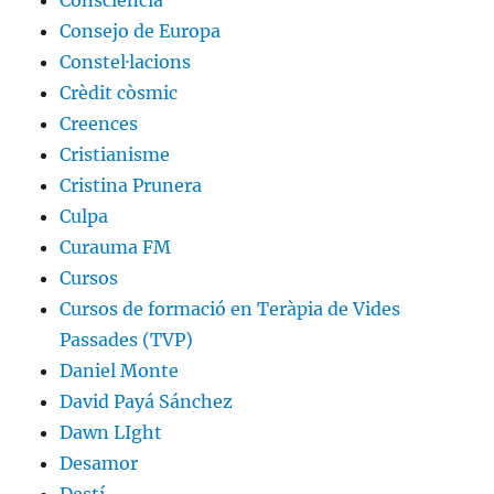
Consciència
Consejo de Europa
Constel·lacions
Crèdit còsmic
Creences
Cristianisme
Cristina Prunera
Culpa
Curauma FM
Cursos
Cursos de formació en Teràpia de Vides
Passades (TVP)
Daniel Monte
David Payá Sánchez
Dawn LIght
Desamor