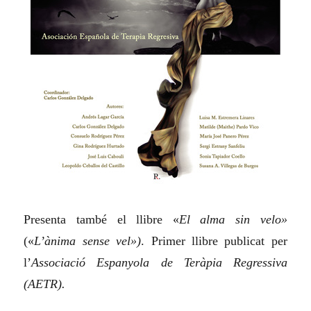
Presenta també el llibre «
E
l alma sin velo»
(
«
L’ànima sense vel»)
. Primer llibre publicat per
l’
Associació Espanyola de Teràpia Regressiva
(AETR).