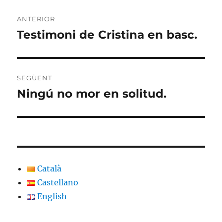
Navegació
ANTERIOR
d'entrades
Testimoni de Cristina en basc.
Entrada
anterior:
SEGÜENT
Ningú no mor en solitud.
Entrada
següent:
Català
Castellano
English