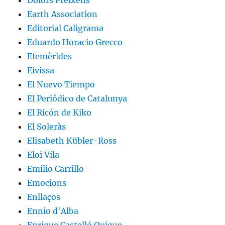
Dolors Preixens
Earth Association
Editorial Caligrama
Eduardo Horacio Grecco
Efemèrides
Eivissa
El Nuevo Tiempo
El Periódico de Catalunya
El Ricón de Kiko
El Soleràs
Elisabeth Kübler-Ross
Eloi Vila
Emilio Carrillo
Emocions
Enllaços
Ennio d'Alba