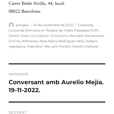
Carrer Bisbe Sivilla, 44, local.
08022 Barcelona.
Autor
Publicat
Categories
pangea
16 de novembre de 2022
Creences
,
el
Cursos de formació en Teràpia de Vides Passades (TVP)
,
Doctor José Luis Cabouli
,
Emocions
,
Mandats
,
Naixement
,
Online
,
Promeses
,
Rosa Maria Rodriguez Valls
,
Teràpia
regressiva
,
Vida fetal
,
Wa Lam Holistic Health Institute
Navegació
ANTERIOR
d'entrades
Conversant amb Aurelio Mejía.
Entrada
anterior:
19-11-2022.
SEGÜENT