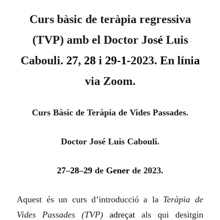
Curs bàsic de teràpia regressiva
(TVP) amb el Doctor Jos
é
Luis
Cabouli.
27
,
28
i
29-1-
2023.
E
n l
í
ni
a
via Zoom.
Curs Bàsic de Teràpia de Vides Passades.
Doctor José Luis Cabouli.
27
–
28
–
29
de
Gener
de 2023.
Aquest és un curs d’introducció a la
Teràpia de
Vides Passades (TVP)
adreçat
als qui desitgin