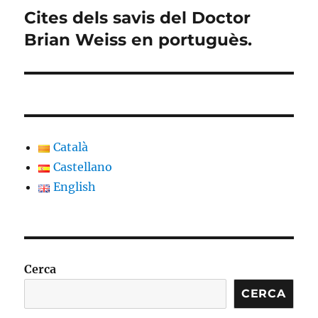
Cites dels savis del Doctor
Entrada
següent:
Brian Weiss en portuguès.
Català
Castellano
English
Cerca
CERCA