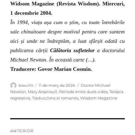
Widsom Magazine (Revista Wisdom). Miercuri,
1 decembrie 2004.
În 1994, viața așa cum o știm, cu toate întrebările
sale chinuitoare despre motivul pentru care suntem
aici și unde ne îndreptăm, a luat sfârșit odată cu
publicarea cărții
Călătoria sufletelor
a doctorului
Michael Newton. În această carte (…).
Traducere: Govor Marian Cosmin.
Autor
Publicat
Categories
braulitt
11 de març de 2024
Doctor Michael
el
Newton
,
Mary Arsenault
,
Periode entre dues vides
,
Teràpia
regressiva
,
Traduccions al romanès
,
Wisdom Magazine
Navegació
ANTERIOR