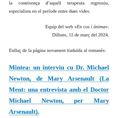
la con
e
ixe
nça
d’
aquell terapeuta regressiu,
especialista en el període entre d
ue
s vides.
Equip del web «
En cos i ànima
».
Dilluns, 11 de març del 2024.
Enllaç de la pàgina novament traduïda al romanès:
Mintea: un interviu cu Dr. Michael
Newton, de Mary Arsenault
(
La
Ment: una entrevista amb el Doctor
Michael Newton, per Mary
Arsenault
)
.