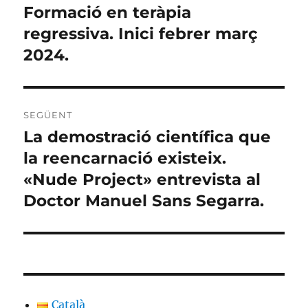
d'entrades
Formació en teràpia
Entrada
anterior:
regressiva. Inici febrer març
2024.
SEGÜENT
La demostració científica que
Entrada
següent:
la reencarnació existeix.
«Nude Project» entrevista al
Doctor Manuel Sans Segarra.
Català