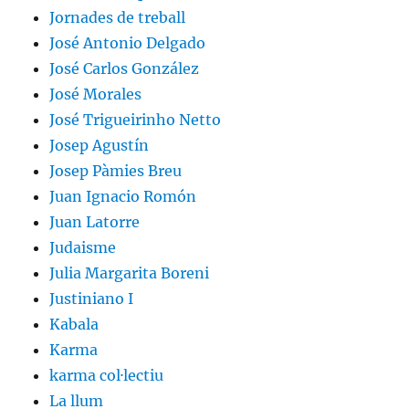
Jornades de treball
José Antonio Delgado
José Carlos González
José Morales
José Trigueirinho Netto
Josep Agustín
Josep Pàmies Breu
Juan Ignacio Romón
Juan Latorre
Judaisme
Julia Margarita Boreni
Justiniano I
Kabala
Karma
karma col·lectiu
La llum