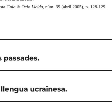
ista
Gu
í
a & Ocio Lleida
,
n
úm. 39 (abril 2005), p. 128-129.
s passades.
llengua ucraïnesa.