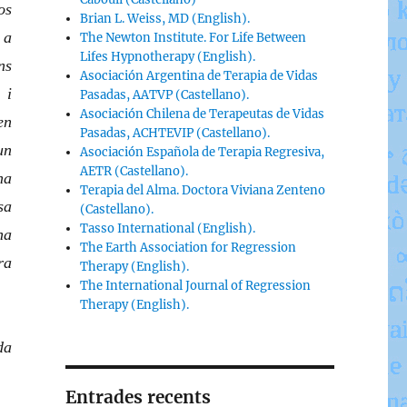
os
Brian L. Weiss, MD (English).
 a
The Newton Institute. For Life Between
Lifes Hypnotherapy (English).
ns
Asociación Argentina de Terapia de Vidas
 i
Pasadas, AATVP (Castellano).
Asociación Chilena de Terapeutas de Vidas
en
Pasadas, ACHTEVIP (Castellano).
un
Asociación Española de Terapia Regresiva,
AETR (Castellano).
ha
Terapia del Alma. Doctora Viviana Zenteno
sa
(Castellano).
Tasso International (English).
na
The Earth Association for Regression
ra
Therapy (English).
The International Journal of Regression
Therapy (English).
da
Entrades recents