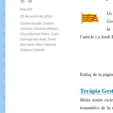
Autor
braulitt
Us 
Publicat
20 de juliol de 2024
Ges
el
Categories
Cadira buida
,
Cadira
calenta
,
Carlota Wetzel
,
la 
Chus Borrell Feliu
,
Joan
l’article i a Jordi
Garriga Bacardí
,
Jordi
Bancells
,
Marc Wetzel
,
Teràpia Gestalt
Enllaç de la pàgi
Teràpia Gesta
Molts tenim cicl
traumàtics de la 