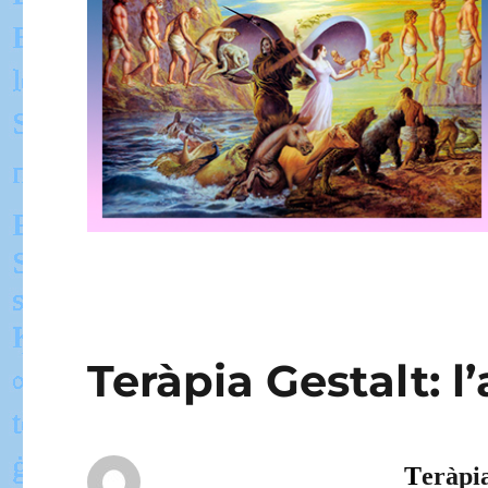
Teràpia Gestalt: l’
T
eràpi