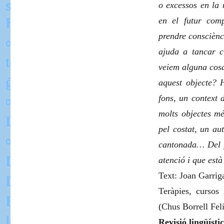
o excessos en la 
en el futur comp
prendre consciènc
ajuda a tancar 
veiem alguna cosa
aquest objecte? 
fons, un context
molts objectes mé
pel costat, un a
cantonada… Del fo
atenció i que est
Text: Joan Garriga
Teràpies, cursos
(
Chus Borrell Feli
Revisió lingüísti