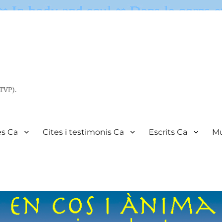
(TVP).
es Ca
Cites i testimonis Ca
Escrits Ca
Mu