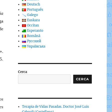
Deutsch
Português
ia
Galego
Euskara
ga
Occitan
de
Esperanto
Română
Русский
Українська
».
5.
Cerca
CERCA
os
es
Terapia de Vidas Pasadas. Doctor José Luis
Cabouli (Castellano)