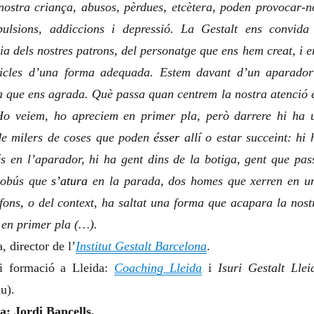
nostra criança, abusos, pèrdues, etcètera, poden provocar-n
ulsions, addiccions i depressió. La Gestalt ens convida
ia dels nostres patrons, del personatge que ens hem creat, i e
cicles d’una forma adequada. Estem davant d’un aparador
 que ens agrada. Què passa quan centrem la nostra atenció 
Ho veiem, ho apreciem en primer pla, però darrere hi ha 
 de milers de coses que poden
ésser
allí o estar succeint: hi 
s en l’aparador, hi ha gent dins de la botiga, gent que pas
utobús que
s’atura
en la parada, dos homes que xerren en u
ns, o del context, ha saltat una forma que acapara la nost
à en primer pla (…).
, director de l’
Institut Gestalt Barcelona
.
 i formació a Lleida:
Coaching Lleida
i
Isuri Gestalt Llei
u).
ca: Jordi Bancells.