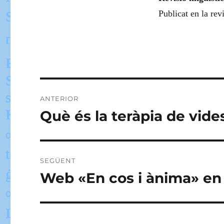
Publicat en la rev
Navegació
ANTERIOR
d'entrades
Què és la teràpia de vide
Entrada
anterior:
SEGÜENT
Web «En cos i ànima» en 
Entrada
següent: