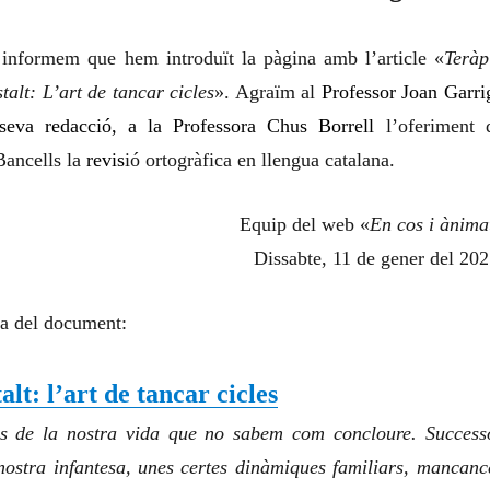
informem que hem introduït la pàgina amb l’article «
Teràp
talt: L’art de tancar cicles
». Agraïm al
Professor Joan Garri
seva redacció, a la Professora Chus Borrell
l’oferiment 
 Bancells la
revis
ió ortogràfica en llengua catalana.
Equip del web «
En cos i ànima
Dissabte, 11 de gener del 202
na del document:
lt: l’art de tancar cicles
es de la nostra vida que no sabem com concloure. Success
nostra infantesa, unes certes dinàmiques familiars, mancanc