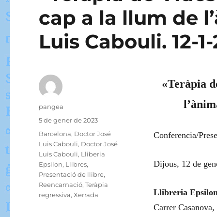
cap a la llum de 
Luis Cabouli. 12-1
«Teràpia d
l’ànim
Autor
pangea
Publicat
5 de gener de 2023
el
Categories
Barcelona
,
Doctor José
Conferencia/Prese
Luis Cabouli
,
Doctor José
Luis Cabouli
,
Lliberia
Dijous, 12 de gen
Epsilon
,
Llibres
,
Presentació de llibre
,
Reencarnació
,
Teràpia
Llibreria Epsilon
regressiva
,
Xerrada
Carrer Casanova, 