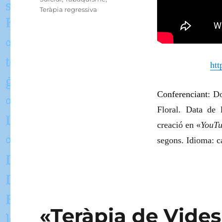
Teràpia regressiva
ht
Conferenciant
: D
Floral.
Data de 
creació en «
YouT
segons. Idioma: ca
«Teràpia de Vide