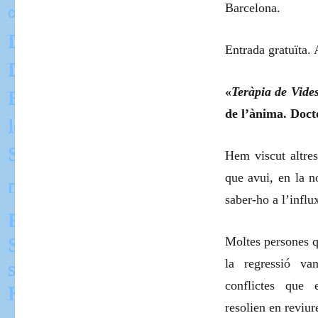
Barcelona.
Entrada gratuïta. 
«
Teràpia de Vide
de l’ànima. Doct
Hem viscut altres
que avui, en la n
saber-ho a l’infl
Moltes persones q
la regressió va
conflictes que 
resolien en reviur