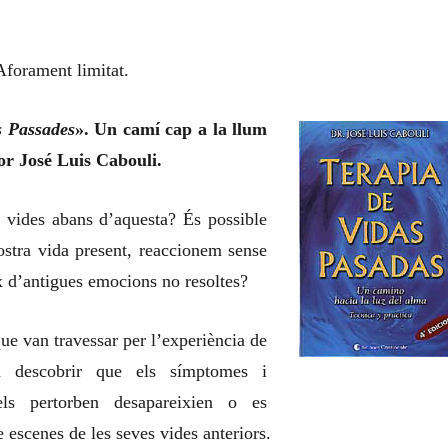
Aforament limitat.
s Passades
». Un camí cap a la llum
or José Luis Cabouli.
 vides abans d’aquesta? És possible
ostra vida present, reaccionem sense
ux d’antigues emocions no resoltes?
ue van travessar per l’experiència de
n descobrir que els símptomes i
els pertorben desapareixien o es
e escenes de les seves vides anteriors.