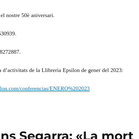
el nostre 50è aniversari.
530939.
38272887.
 d’activitats de la Llibreria Epsilon de
g
ener del 2023:
epsilon.com/conferencias/ENERO%202023
ns Segarra: «La mort