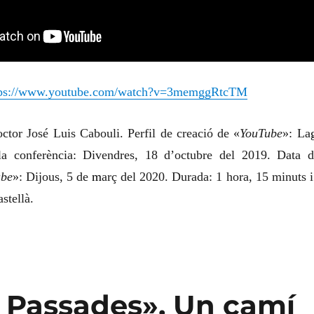
tps://www.youtube.com/watch?v=3memggRtcTM
octor José Luis Cabouli.
Perfil de creació de «
YouTube
»: La
la conferència: Divendres, 18 d’octubre del 2019.
Data d
ube
»: Dijous, 5 de
m
arç del 2020. Durada: 1 hora, 15 minuts i
stellà.
s Passades». Un camí