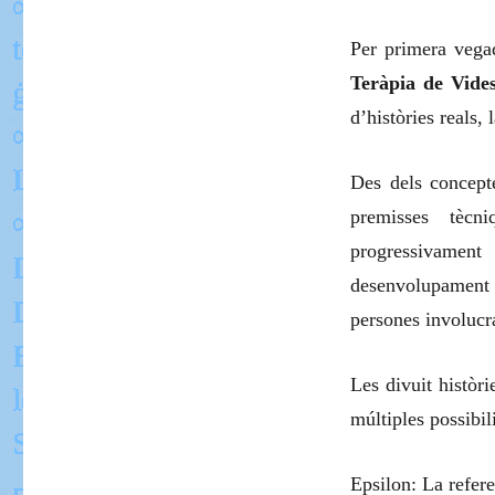
Per primera vegad
Teràpia de Vide
d’històries reals, 
Des dels concepte
premisses tècn
progressivament
desenvolupament
persones involucra
Les divuit històri
múltiples possibil
Epsilon: La refere