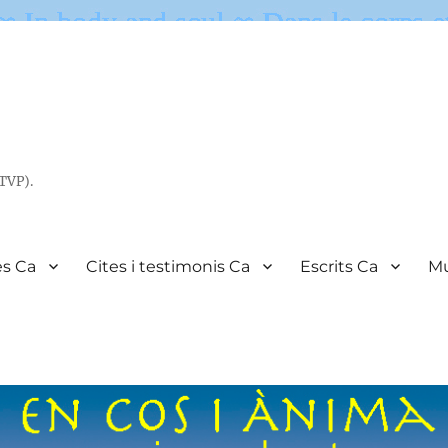
(TVP).
es Ca
Cites i testimonis Ca
Escrits Ca
Mu