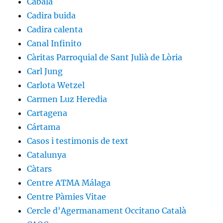
Càbala
Cadira buida
Cadira calenta
Canal Infinito
Càritas Parroquial de Sant Julià de Lòria
Carl Jung
Carlota Wetzel
Carmen Luz Heredia
Cartagena
Cártama
Casos i testimonis de text
Catalunya
Càtars
Centre ATMA Málaga
Centre Pàmies Vitae
Cercle d'Agermanament Occitano Català