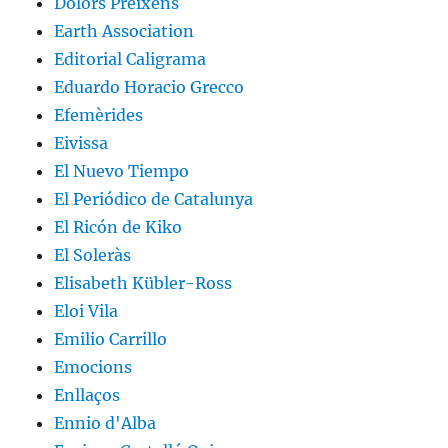
Dolors Preixens
Earth Association
Editorial Caligrama
Eduardo Horacio Grecco
Efemèrides
Eivissa
El Nuevo Tiempo
El Periódico de Catalunya
El Ricón de Kiko
El Soleràs
Elisabeth Kübler-Ross
Eloi Vila
Emilio Carrillo
Emocions
Enllaços
Ennio d'Alba