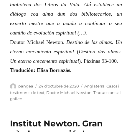
biblioteca dos Libros da Vida. Alá establece un
diálogo coa alma dun dos bibliotecarios, un
experto mestre que a axuda a continuar o seu
camiño de evolución espiritual (…).
Doutor Michael Newton.
Destino de las almas. Un
eterno crecimiento espiritual
(
Destino das almas.
Un eterno crecemento espiritual
). Páxinas 93-100.
Tradución: Elisa Borrazás.
Autor
Publicat
Categories
pangea
24 d'octubre de 2020
Anglaterra
,
Casos i
el
testimonis de text
,
Doctor Michael Newton
,
Traduccions al
gallec
Institut Newton. Gran