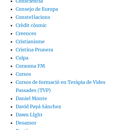
Consciència
Consejo de Europa
Constel·lacions
Crèdit còsmic
Creences
Cristianisme
Cristina Prunera
Culpa
Curauma FM
Cursos
Cursos de formació en Teràpia de Vides
Passades (TVP)
Daniel Monte
David Payá Sánchez
Dawn LIght
Desamor