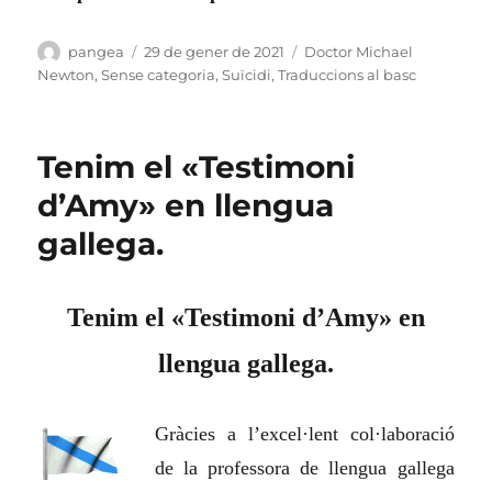
Autor
Publicat
Categories
pangea
29 de gener de 2021
Doctor Michael
el
Newton
,
Sense categoria
,
Suïcidi
,
Traduccions al basc
Tenim el «Testimoni
d’Amy» en llengua
gallega.
Tenim el «Testimoni d’Amy» en
llengua gallega.
Gràcies a l’excel·lent col·laboració
de la professora de llengua gallega