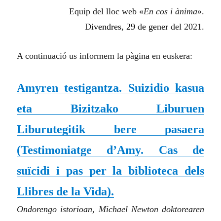
Equip del lloc web «
En cos i ànima
».
Di
vendres
,
29
d
e gener
del 2021.
A continuació us informem l
a
pàgin
a
en euskera:
Amyren testigantza. Suizidio kasua
eta Bizitzako Liburuen
Liburutegitik bere pasaera
(
Testimoniatge d’Amy. Cas de
suïcidi i pas per la biblioteca dels
Llibres de la Vida
)
.
Ondorengo istorioan, Michael Newton doktorearen