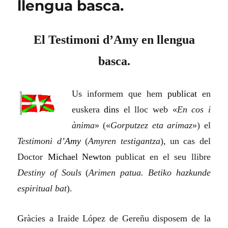
llengua basca.
El Testimoni d’Amy en llengua
basca.
Us informem que hem
publicat
en
euskera
dins
el lloc web «
En cos i
ànima
» («
Gorputzez eta arimaz
») el
Testimoni d’
Amy
(
Amyren testigantza
), un cas del
Doctor
Michael
Newton
publicat en el seu llibre
Destiny of Souls
(
Arimen patua. Betiko hazkunde
espiritual bat
).
G
ràcies a Iraide López de Gereñu disposem de la