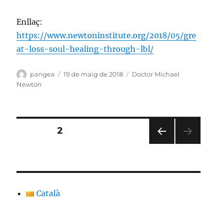
Enllaç:
https://www.newtoninstitute.org/2018/05/gre
at-loss-soul-healing-through-lbl/
Autor
Publicat
Categories
pangea
19 de maig de 2018
Doctor Michael
el
Newton
Paginació
PÀGINA
2
PÀGI
de
NA
ANT
les
ERIO
R
Català
entrades