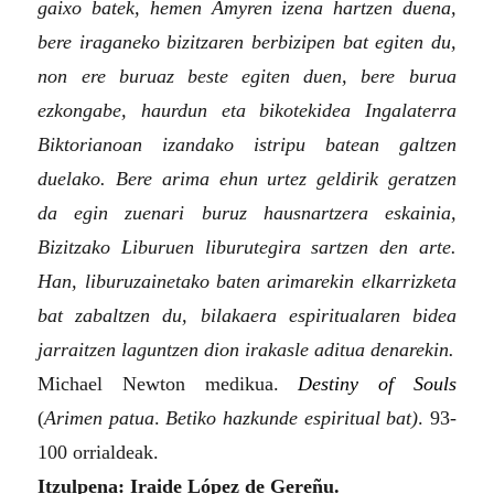
gaixo batek, hemen Amyren izena hartzen duena,
bere iraganeko bizitzaren berbizipen bat egiten du,
non ere buruaz beste egiten duen, bere burua
ezkongabe, haurdun eta bikotekidea Ingalaterra
Biktorianoan izandako istripu batean galtzen
duelako. Bere arima ehun urtez geldirik geratzen
da egin zuenari buruz hausnartzera eskainia,
Bizitzako Liburuen liburutegira sartzen den arte.
Han, liburuzainetako baten arimarekin elkarrizketa
bat zabaltzen du, bilakaera espiritualaren bidea
jarraitzen laguntzen dion irakasle aditua denarekin.
Michael Newton medikua.
Destiny of Souls
(
Arimen patua
.
Betiko hazkunde espiritual bat
)
. 93-
100 orrialdeak.
Itzulpena: Iraide López de Gereñu.