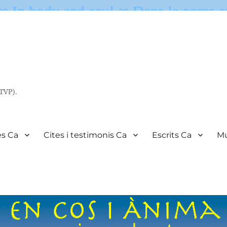
(TVP).
es Ca
Cites i testimonis Ca
Escrits Ca
Mu