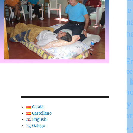
a
Català
Castellano
English
Galego