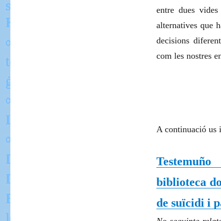
entre dues vides
alternatives que h
decisions difere
com les nostres en
A continuació us 
Testemuño 
biblioteca d
de suïcidi i 