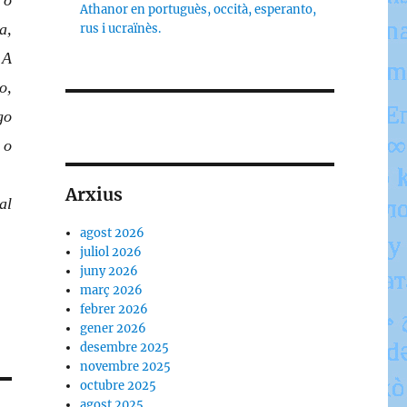
 o
Athanor en portuguès, occità, esperanto,
a,
rus i ucraïnès.
 A
o,
go
 o
Arxius
al
agost 2026
juliol 2026
juny 2026
març 2026
febrer 2026
gener 2026
desembre 2025
novembre 2025
octubre 2025
agost 2025