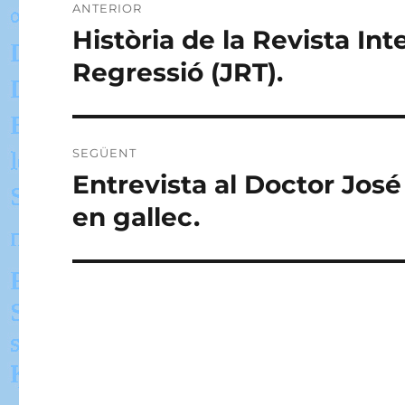
ANTERIOR
d'entrades
Història de la Revista In
Entrada
anterior:
Regressió (JRT).
SEGÜENT
Entrevista al Doctor José
Entrada
següent:
en gallec.