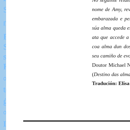
No seguinte rela
nome de Amy, revi
embarazada e per
súa alma queda es
ata que accede a 
coa alma dun dos
seu camiño de evo
Doutor Michael 
(
Destino das alma
Tradución: Elisa
Navegació