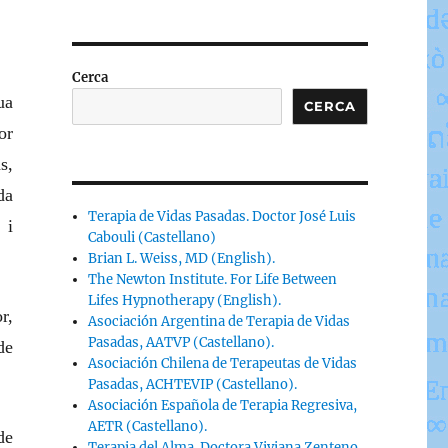
Cerca
ua
CERCA
or
s,
da
Terapia de Vidas Pasadas. Doctor José Luis
 i
Cabouli (Castellano)
Brian L. Weiss, MD (English).
The Newton Institute. For Life Between
Lifes Hypnotherapy (English).
r,
Asociación Argentina de Terapia de Vidas
Pasadas, AATVP (Castellano).
de
Asociación Chilena de Terapeutas de Vidas
Pasadas, ACHTEVIP (Castellano).
Asociación Española de Terapia Regresiva,
AETR (Castellano).
de
Terapia del Alma. Doctora Viviana Zenteno