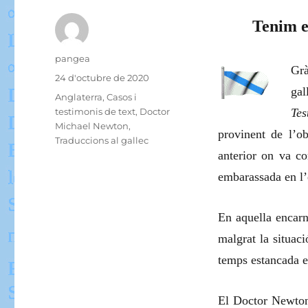
Tenim e
Autor
pangea
Grà
Publicat
24 d'octubre de 2020
gal
el
Categories
Anglaterra
,
Casos i
testimonis de text
,
Doctor
Te
Michael Newton
,
provinent de l’o
Traduccions al gallec
anterior on va co
embarassada en l’e
En aquella encarn
malgrat la situac
temps estancada en
El Doctor Newton 