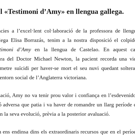
l «Testimoni d’Amy» en llengua gallega.
cies a l’excel·lent col·laboració de la professora de lleng
lega Elisa Borrazás, tenim a la nostra disposició el colpid
stimoni d’Amy
en la llengua de Castelao. En aquest ca
bra del Doctor Michael Newton, la pacient recorda una vi
metre suïcidi per haver-se mort el seu nuvi quedant soltera
ntorn social de l’Anglaterra victoriana.
ació, Amy no va tenir prou valor i confiança en l’esdevenido
ió adversa que patia i va haver de romandre un llarg període 
 la seva evolució, prèvia a la posterior avaluació.
ens endinsa dins els extraordinaris recursos que en el perío