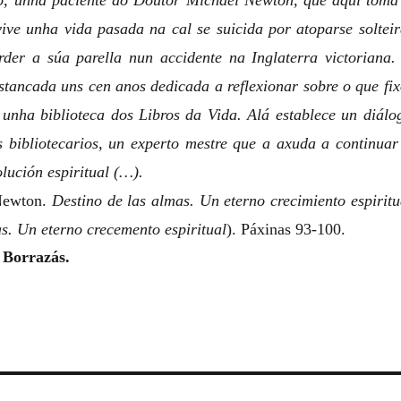
to, unha paciente do Doutor Michael Newton, que aquí toma
ve unha vida pasada na cal se suicida por atoparse solteir
der a súa parella nun accidente na Inglaterra victoriana.
tancada uns cen anos dedicada a reflexionar sobre o que fix
unha biblioteca dos Libros da Vida. Alá establece un diálo
 bibliotecarios, un experto mestre que a axuda a continuar
lución espiritual (…).
Newton.
Destino de las almas. Un eterno crecimiento espiritu
s. Un eterno crecemento espiritual
). Páxinas 93-100.
 Borrazás.