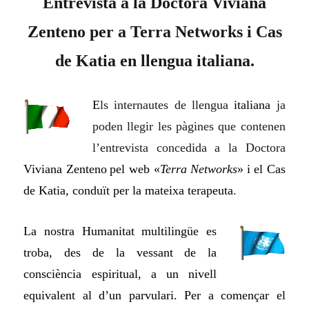
Entrevista a la Doctora Viviana
Zenteno per a Terra Networks i Cas
de Katia en llengua italiana.
E
ls internautes de llengua
italiana
ja
poden llegir
les pàgines que contenen
l’entrevista concedida a la Doctora
Viviana Zenteno
pel web «
Terra Networks
»
i el Cas
de Katia, conduït per la mateixa terapeuta
.
La nostra Humanitat multilingüe es
troba, des de la vessant de la
consciència espiritual, a un nivell
equivalent al d’un parvulari. Per a començar el