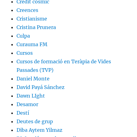
Crèdit còsmic
Creences
Cristianisme
Cristina Prunera
Culpa
Curauma FM
Cursos
Cursos de formació en Teràpia de Vides
Passades (TVP)
Daniel Monte
David Payá Sánchez
Dawn LIght
Desamor
Destí
Deutes de grup
Diba Aytem Yilmaz