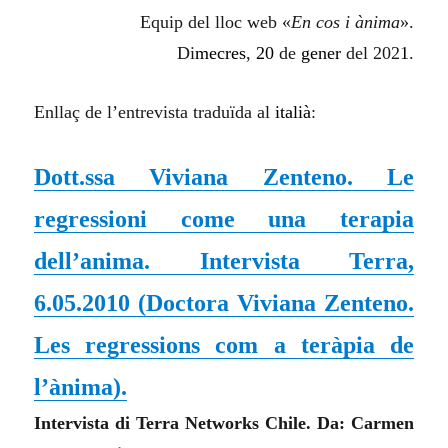
Equip del lloc web «
En cos i ànima
».
Di
mecres
,
20
de
gener
del 202
1
.
Enllaç de l’entrevista traduïda al
italià
:
Dott.ssa Viviana Zenteno. Le
regressioni come una terapia
dell’anima. Intervista Terra,
6.05.2010 (Doctora Viviana Zenteno.
Les regressions com a teràpia de
l’ànima).
Intervista di Terra Networks Chile. Da: Carmen