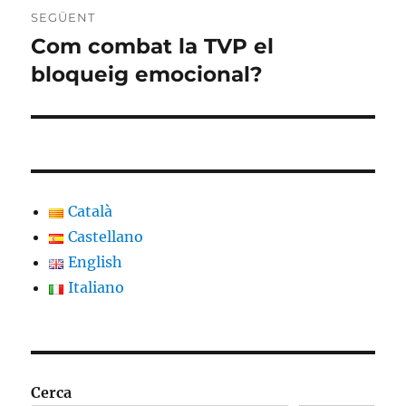
SEGÜENT
Com combat la TVP el
Entrada
següent:
bloqueig emocional?
Català
Castellano
English
Italiano
Cerca