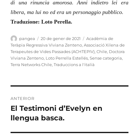
di una rinuncia amorosa. Anni indietro lei era
libera, ma lui no ed era un personaggio pubblico.
Traduzione: Loto Perella.
Autor
Publicat
Categories
pangea
20 de gener de 2021
Acadèmia de
el
Teràpia Regressiva Viviana Zenteno
,
Associació Xilena de
Terapeutes de Vides Passades (ACHTEPIV)
,
Chile
,
Doctora
Viviana Zenteno
,
Loto Perrella Estellés
,
Sense categoria
,
Terra Networks Chile
,
Traduccions a l'italià
Navegació
ANTERIOR
d'entrades
El Testimoni d’Evelyn en
Entrada
anterior:
llengua basca.