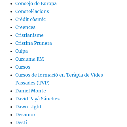
Consejo de Europa
Constel·lacions
Crèdit còsmic
Creences
Cristianisme
Cristina Prunera
Culpa
Curauma FM
Cursos
Cursos de formació en Teràpia de Vides
Passades (TVP)
Daniel Monte
David Payá Sánchez
Dawn LIght
Desamor
Destí