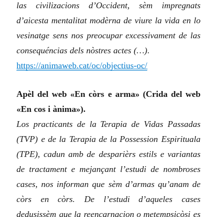
las civilizacions d’Occident, sèm impregnats
d’aicesta mentalitat modèrna de viure la vida en lo
vesinatge sens nos preocupar excessivament de las
consequéncias dels nòstres actes (…)
.
https://animaweb.cat/oc/objectius-oc/
Apèl del web «En còrs e arma» (Crida del web
«En cos i ànima»).
Los practicants de la Terapia de Vidas Passadas
(TVP) e de la Terapia de la Possession Espirituala
(TPE), cadun amb de desparièrs estils e variantas
de tractament e mejançant l’estudi de nombroses
cases, nos informan que sèm d’armas qu’anam de
còrs en còrs. De l’estudi d’aqueles cases
dedusissèm que la reencarnacion o metempsicòsi es