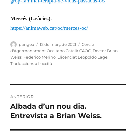
grop-familial-terapia-de-vidas-passadas-oc/
Mercés (Gràcies).
https://animaweb.cat/oc/merces-oc/
Autor
Publicat
Categories
pangea
12 de març de 2021
Cercle
el
d'Agermanament Occitano Català CAOC
,
Doctor Brian
Weiss
,
Federico Merino
,
Llicenciat Leopoldo Lage
,
Traduccions a l'occità
Navegació
ANTERIOR
d'entrades
Albada d’un nou dia.
Entrada
anterior:
Entrevista a Brian Weiss.