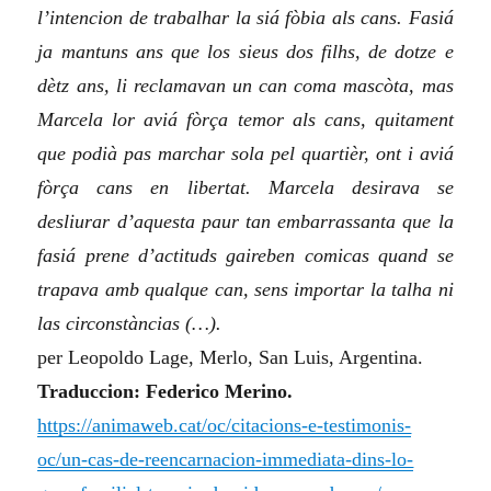
l’intencion de trabalhar la siá fòbia als cans. Fasiá
ja mantuns ans que los sieus dos filhs, de dotze e
dètz ans, li reclamavan un can coma mascòta, mas
Marcela lor aviá fòrça temor als cans, quitament
que podià pas marchar sola pel quartièr, ont i aviá
fòrça cans en libertat. Marcela desirava se
desliurar d’aquesta paur tan embarrassanta que la
fasiá prene d’actituds gaireben comicas quand se
trapava amb qualque can, sens importar la talha ni
las circonstàncias (…).
per Leopoldo Lage, Merlo, San Luis, Argentina.
Traduccion: Federico Merino.
https://animaweb.cat/oc/citacions-e-testimonis-
oc/un-cas-de-reencarnacion-immediata-dins-lo-