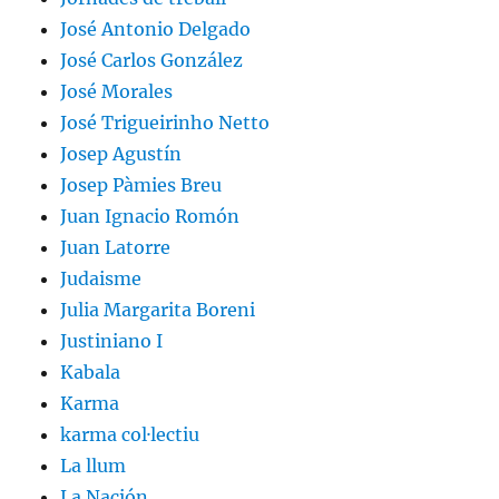
José Antonio Delgado
José Carlos González
José Morales
José Trigueirinho Netto
Josep Agustín
Josep Pàmies Breu
Juan Ignacio Romón
Juan Latorre
Judaisme
Julia Margarita Boreni
Justiniano I
Kabala
Karma
karma col·lectiu
La llum
La Nación