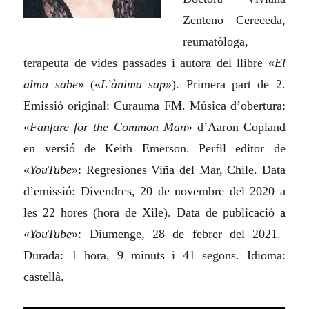
Zenteno Cereceda,
reumatòloga,
terapeuta de vides passades i autora del llibre «
El
alma sabe
» (
«
L’ànima sap
»
)
. Primera part de 2.
Emissió original: Curauma FM. Música d’obertura:
«
Fanfare for the Common Man
» d’Aaron Copland
en versió de Keith Emerson. Perfil editor de
«
YouTube
»: Regresion
e
s Vi
ñ
a del Mar,
Ch
ile. Data
d’emissió: Divendres, 20 de
n
ovembre de
l
2020 a
les 22 hores (hora de Xile). Data de publicació
a
«
YouTube
»: Diumenge, 28 de
f
ebrer de
l
2021.
Durada: 1 hora, 9 minuts i 41 segons. Idioma:
castellà.