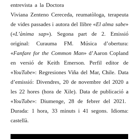
entrevista a la Doctora
Viviana Zenteno Cereceda, reumatòloga, terapeuta
de vides passades i autora del llibre «
El alma sabe
»
(
«
L’ànima sap
»
)
. Segona part de 2. Emissió
original: Curauma FM. Música d’obertura:
«
Fanfare for the Common Man
» d’Aaron Copland
en versió de Keith Emerson. Perfil editor de
«
YouTube
»: Regresion
e
s Vi
ñ
a de
l
Mar,
Ch
ile. Data
d’emissió: Divendres, 20 de
n
ovembre de
l
2020 a
les 22 hores (hora de Xile). Data de publicació
a
«
YouTube
»: Diumenge, 28 de
f
ebrer de
l
2021.
Durada: 1 hora, 33 minuts i 41 segons. Idioma:
castellà.