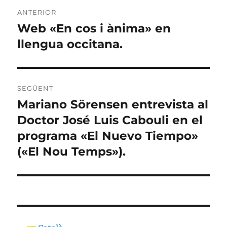
Navegació
ANTERIOR
d'entrades
Web «En cos i ànima» en
Entrada
anterior:
llengua occitana.
SEGÜENT
Mariano Sörensen entrevista al
Entrada
següent:
Doctor José Luis Cabouli en el
programa «El Nuevo Tiempo»
(«El Nou Temps»).