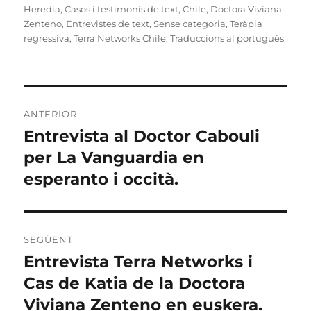
el
Heredia
,
Casos i testimonis de text
,
Chile
,
Doctora Viviana
Zenteno
,
Entrevistes de text
,
Sense categoria
,
Teràpia
regressiva
,
Terra Networks Chile
,
Traduccions al portuguès
Navegació
ANTERIOR
d'entrades
Entrevista al Doctor Cabouli
Entrada
anterior:
per La Vanguardia en
esperanto i occità.
SEGÜENT
Entrevista Terra Networks i
Entrada
següent:
Cas de Katia de la Doctora
Viviana Zenteno en euskera.