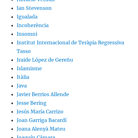
Ian Stevenson
Igualada
Incoherència
Insomni
Institut Internacional de Teràpia Regressiva
Tasso
Iraide López de Gereñu
Islamisme
Itàlia
Java
Javier Berrios Allende
Jesse Bering
Jesús María Carrizo
Joan Garriga Bacardí
Joana Alenyà Mateu
Joaquín Cámara