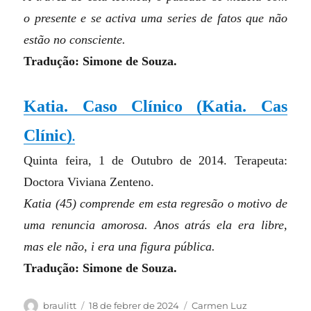
o presente e se activa uma series de fatos que não
estão no consciente.
Tradução: Simone de Souza.
Katia. Caso Clínico
(
Katia. Cas
Clínic
)
.
Quinta feira, 1 de Outubro de 2014. Terapeuta:
Doctora Viviana Zenteno.
Katia (45) comprende em esta regresão o motivo de
uma renuncia amorosa. Anos atrás ela era libre,
mas ele não, i era una figura pública.
Tradução: Simone de Souza.
Autor
Publicat
Categories
braulitt
18 de febrer de 2024
Carmen Luz