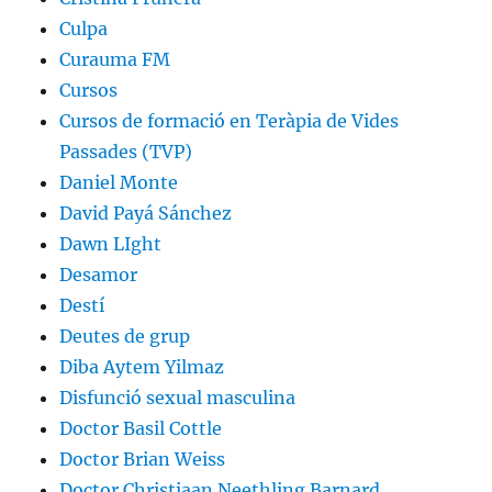
Culpa
Curauma FM
Cursos
Cursos de formació en Teràpia de Vides
Passades (TVP)
Daniel Monte
David Payá Sánchez
Dawn LIght
Desamor
Destí
Deutes de grup
Diba Aytem Yilmaz
Disfunció sexual masculina
Doctor Basil Cottle
Doctor Brian Weiss
Doctor Christiaan Neethling Barnard