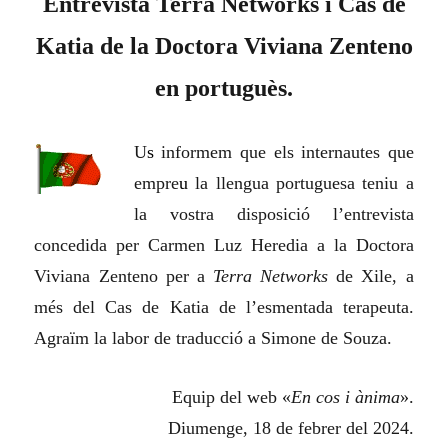
Entrevista Terra Networks i Cas de
Katia de la Doctora Viviana Zenteno
en portuguès.
U
s
informem que els internautes que
empre
u
la llengua portuguesa teniu a
la vostra disposició l’entrevista
concedida per Carmen Luz Heredia a la Doctora
Viviana Zenteno per a
Terra Networks
de Xile, a
més del Cas de Katia de l’esmentada terapeuta.
Agraïm la labor de traducció a Simone de Souza.
Equip del web «
En cos i ànima
».
Diumenge, 18 de febrer del 2024.