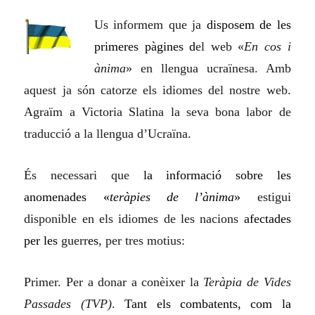
Us informem que ja
disposem de les
primeres pàgines d
el web «
En cos i
ànima
» en llengua ucraïnesa. Amb
aquest ja són catorze els idiomes del nostre web.
Agraïm a Victoria Slatina la seva bona labor de
traducció a la llengua d’Ucraïna.
És necessari que
la informació sobre les
anomenades «
teràpies de l’ànima
»
estigui
disponible en els idiomes de les nacions
afectades
per les
guerr
es
, per tres motius:
Primer. Per a donar a conèixer la
Teràpia de Vides
Passades (TVP)
.
Tant els combatents, com la