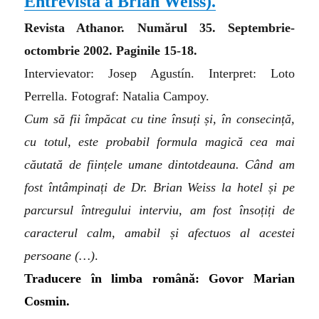
Entrevista a Brian Weiss
)
.
Revista Athanor. Numărul 35. Septembrie-
octombrie 2002. Paginile 15-18.
Intervievator: Josep Agustín. Interpret: Loto
Perrella. Fotograf: Natalia Campoy.
Cum să fii împăcat cu tine însuți și, în consecință,
cu totul, este probabil formula magică cea mai
căutată de ființele umane dintotdeauna. Când am
fost întâmpinați de Dr. Brian Weiss la hotel și pe
parcursul întregului interviu, am fost însoțiți de
caracterul calm, amabil și afectuos al acestei
persoane
(…)
.
Traducere în limba română: Govor Marian
Cosmin.