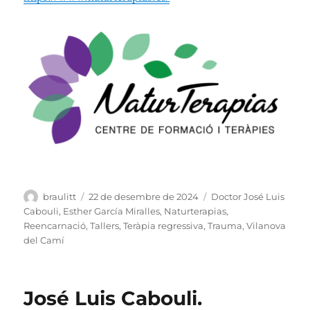
Autor
Publicat
Categories
braulitt
22 de desembre de 2024
Doctor José Luis
el
Cabouli
,
Esther García Miralles
,
Naturterapias
,
Reencarnació
,
Tallers
,
Teràpia regressiva
,
Trauma
,
Vilanova
del Camí
José Luis Cabouli.