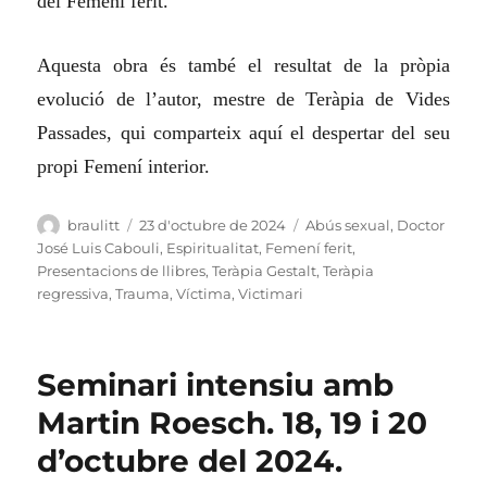
del Femení ferit.
Aquesta obra és també el resultat de la pròpia
evolució de l’autor, mestre de Teràpia de Vides
Passades, qui comparteix aquí el despertar del seu
propi Femení interior.
Autor
Publicat
Categories
braulitt
23 d'octubre de 2024
Abús sexual
,
Doctor
el
José Luis Cabouli
,
Espiritualitat
,
Femení ferit
,
Presentacions de llibres
,
Teràpia Gestalt
,
Teràpia
regressiva
,
Trauma
,
Víctima
,
Victimari
Seminari intensiu amb
Martin Roesch. 18, 19 i 20
d’octubre del 2024.