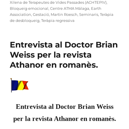
Xilena de Terapeutes de Vides Passades (ACHTEPIV)
,
Bloqueig emocional
,
Centre ATMA Málaga
,
Earth
Association
,
Gestació
,
Martin Roesch
,
Seminaris
,
Teràpia
de desbloqueig
,
Teràpia regressiva
Entrevista al Doctor Brian
Weiss per la revista
Athanor en romanès.
Entrevista al Doctor Brian Weiss
per la revista Athanor en romanès.