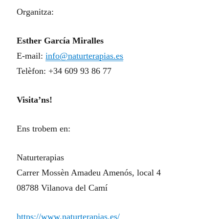
Organitza:
Esther García Miralles
E-mail:
info@naturterapias.es
Telèfon: +34 609 93 86 77
Visita’ns!
Ens trobem en:
Naturterapias
Carrer Mossèn Amadeu Am
e
nós, local 4
08788 Vilanova del Camí
https://www.naturterapias.es/