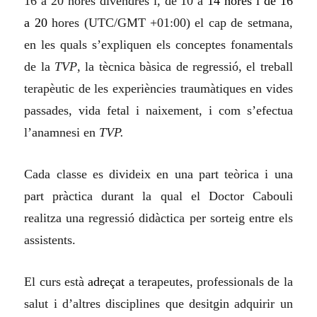
16 a 20 hores divendres i, de 10 a
14 hores i de 16
a 20
hores (UTC/GMT +01:00) el cap de setmana,
en les quals s’expliquen els conceptes fonamentals
de la
TVP
, la tècnica bàsica de regressió, el treball
terapèutic de les experiències traumàtiques en vides
passades, vida fetal i naixement, i com s’efectua
l’anamnesi en
TVP.
Cada classe es divideix en una part teòrica i una
part pràctica durant la qual el Doctor Cabouli
realitza una regressió didàctica per sorteig entre els
assistents.
El curs està
adreçat
a terapeutes, professionals de la
salut i d’altres disciplines que desitgin adquirir un