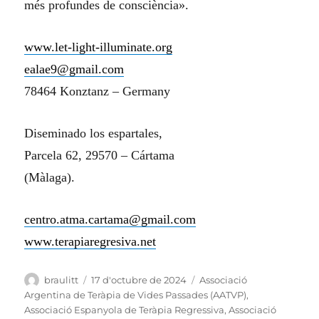
més profundes de consciència».
www.let-light-illuminate.org
ealae9@gmail.com
78464 Konztanz – Germany
Diseminado los espartales,
Parcela 62, 29570 – Cártama
(Màlaga).
centro.atma.cartama@gmail.com
www.terapiaregresiva.net
Autor
Publicat
Categories
braulitt
17 d'octubre de 2024
Associació
el
Argentina de Teràpia de Vides Passades (AATVP)
,
Associació Espanyola de Teràpia Regressiva
,
Associació